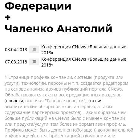
Федерации
+
Чаленко Анатолий
Конференция CNews «Большие данные
03.04.2018
2018»
Конференция CNews «Большие данные
07.03.2018
2018»
* Страница-профиль компании, системы (продукта или
услуги), технологии, персоны и т.п. создается редактором
на основе анализа архива публикаций портала CNews.
Обрабатываются тексты всех редакционных разделов
(
новости
, включая "Главные новости",
статьи
,
аналитические обзоры рынков, интервью, а также
содержание партнёрских проектов). Таким образом, чем
больше публикаций на CNews было с именем компании
или продукта/услуги, тем более информативен профиль.
Профиль может быть дополнен (обогащен) дополнительной
информацией, в т.ч. презентацией о компании или