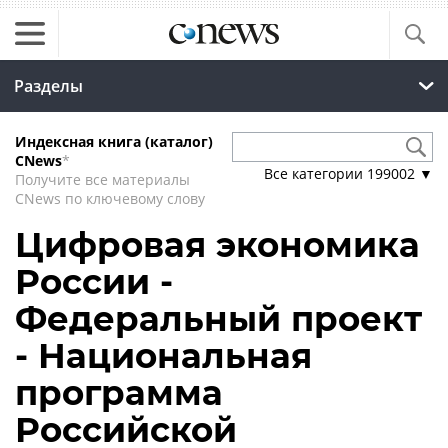
Разделы
Индексная книга (каталог)
CNews
*
Все категории
199002
▼
Получите все материалы
CNews по ключевому слову
Цифровая экономика
России -
Федеральный проект
- Национальная
программа
Российской