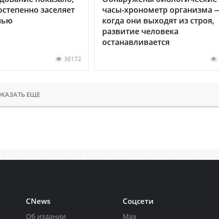
остепенно заселяет
часы-хронометр организма 
нью
когда они выходят из строя,
развитие человека
останавливается
36172
КАЗАТЬ ЕЩЕ
CNews
Соцсети
Об издании
Max