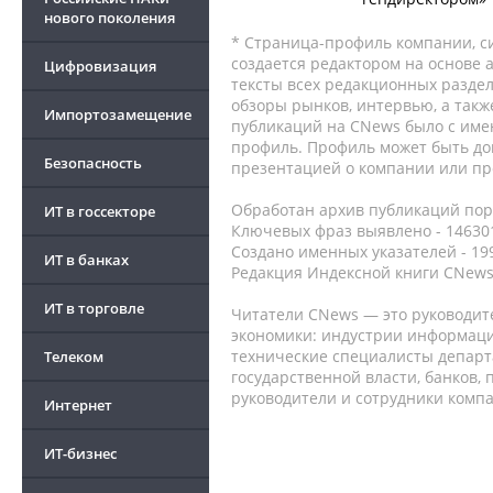
нового поколения
* Страница-профиль компании, сис
создается редактором на основе
Цифровизация
тексты всех редакционных раздел
обзоры рынков, интервью, а такж
Импортозамещение
публикаций на CNews было с име
профиль. Профиль может быть до
Безопасность
презентацией о компании или про
Обработан архив публикаций порт
ИТ в госсекторе
Ключевых фраз выявлено - 146301
Создано именных указателей - 19
ИТ в банках
Редакция Индексной книги CNews
ИТ в торговле
Читатели CNews — это руководит
экономики: индустрии информаци
технические специалисты депар
Телеком
государственной власти, банков,
руководители и сотрудники комп
Интернет
ИТ-бизнес