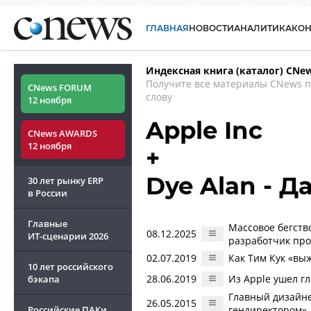
ГЛАВНАЯ
НОВОСТИ
АНАЛИТИКА
КО
Индексная книга (каталог) CNe
Получите все материалы CNews 
CNews FORUM
слову
12 ноября
Apple Inc
CNews AWARDS
12 ноября
+
Dye Alan - Д
30 лет рынку ERP
в России
Главные
Массовое бегств
08.12.2025
ИТ-сценарии
2026
разработчик про
02.07.2019
Как Тим Кук «вы
10 лет российского
28.06.2019
Из Apple ушел гл
бэкапа
Главный дизайне
26.05.2015
Российские ПАКи
гендиректором»