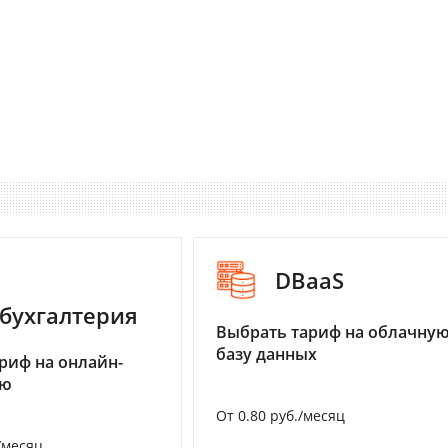
DBaaS
бухгалтерия
Выбрать тариф на облачну
базу данных
риф на онлайн-
ию
От 0.80 руб./месяц
/месяц