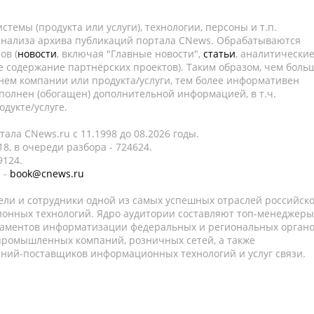
темы (продукта или услуги), технологии, персоны и т.п.
 анализа архива публикаций портала CNews. Обрабатываются
ов (
новости
, включая "Главные новости",
статьи
, аналитически
е содержание партнёрских проектов). Таким образом, чем боль
нем компании или продукта/услуги, тем более информативен
полнен (обогащен) дополнительной информацией, в т.ч.
дукте/услуге.
ала CNews.ru c 11.1998 до 08.2026 годы.
8, в очереди разбора - 724624.
9124.
 -
book@cnews.ru
ели и сотрудники одной из самых успешных отраслей российск
онных технологий. Ядро аудитории составляют топ-менеджеры
таментов информатизации федеральных и региональных орган
 промышленных компаний, розничных сетей, а также
аний-поставщиков информационных технологий и услуг связи.