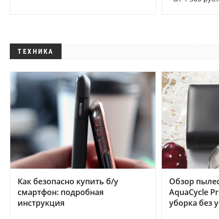
ТЕХНИКА
Как безопасно купить б/у
Обзор пылес
смартфон: подробная
AquaCycle Pr
инструкция
уборка без 