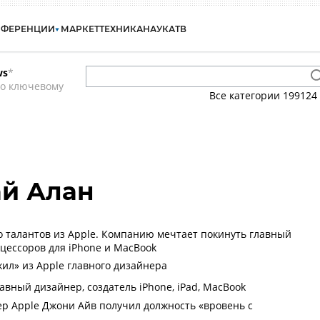
НФЕРЕНЦИИ
МАРКЕТ
ТЕХНИКА
НАУКА
ТВ
ws
*
по ключевому
Все категории
199124
ай Алан
о талантов из Apple. Компанию мечтает покинуть главный
цессоров для iPhone и MacBook
жил» из Apple главного дизайнера
авный дизайнер, создатель iPhone, iPad, MacBook
р Apple Джони Айв получил должность «вровень с