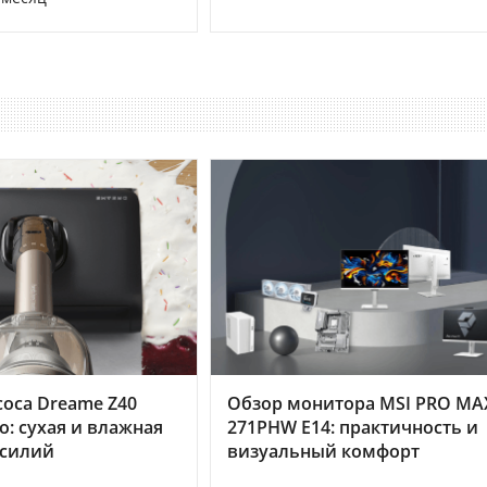
оса Dreame Z40
Обзор монитора MSI PRO MA
o: сухая и влажная
271PHW E14: практичность и
усилий
визуальный комфорт