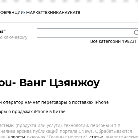
НФЕРЕНЦИИ
МАРКЕТ
ТЕХНИКА
НАУКА
ТВ
ws
*
по ключевому
Все категории
199231
ou- Ванг Цзянжоу
й оператор начнет переговоры о поставках iPhone
оры о продажах iPhone в Китае
темы (продукта или услуги), технологии, персоны и т.п.
 анализа архива публикаций портала CNews. Обрабатываются
ов (
новости
, включая "Главные новости",
статьи
, аналитически