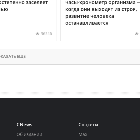
остепенно заселяет
часы-хронометр организма 
нью
когда они выходят из строя,
развитие человека
останавливается
36546
КАЗАТЬ ЕЩЕ
CNews
Соцсети
Об издании
Max