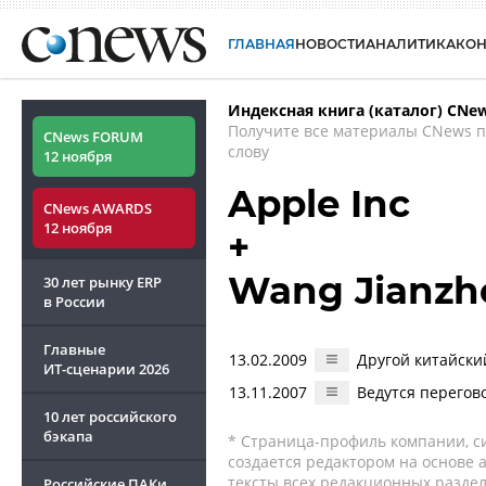
ГЛАВНАЯ
НОВОСТИ
АНАЛИТИКА
КО
Индексная книга (каталог) CNe
Получите все материалы CNews 
CNews FORUM
слову
12 ноября
Apple Inc
CNews AWARDS
12 ноября
+
Wang Jianzh
30 лет рынку ERP
в России
Главные
13.02.2009
Другой китайски
ИТ-сценарии
2026
13.11.2007
Ведутся перегов
10 лет российского
бэкапа
* Страница-профиль компании, сис
создается редактором на основе
тексты всех редакционных раздел
Российские ПАКи