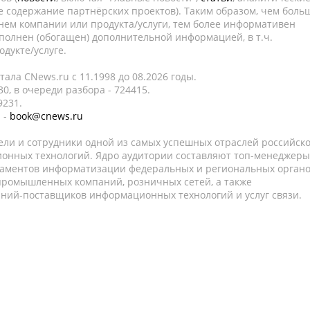
е содержание партнёрских проектов). Таким образом, чем боль
нем компании или продукта/услуги, тем более информативен
полнен (обогащен) дополнительной информацией, в т.ч.
дукте/услуге.
ала CNews.ru c 11.1998 до 08.2026 годы.
0, в очереди разбора - 724415.
9231.
 -
book@cnews.ru
ели и сотрудники одной из самых успешных отраслей российск
онных технологий. Ядро аудитории составляют топ-менеджеры
таментов информатизации федеральных и региональных орган
 промышленных компаний, розничных сетей, а также
аний-поставщиков информационных технологий и услуг связи.