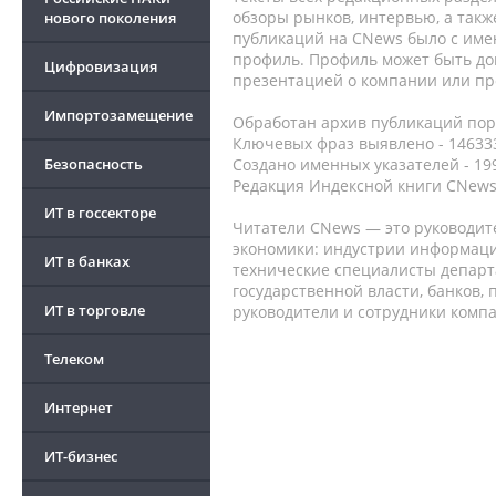
обзоры рынков, интервью, а такж
нового поколения
публикаций на CNews было с име
профиль. Профиль может быть до
Цифровизация
презентацией о компании или про
Импортозамещение
Обработан архив публикаций порт
Ключевых фраз выявлено - 146333
Безопасность
Создано именных указателей - 19
Редакция Индексной книги CNews
ИТ в госсекторе
Читатели CNews — это руководит
экономики: индустрии информаци
ИТ в банках
технические специалисты депар
государственной власти, банков,
ИТ в торговле
руководители и сотрудники комп
Телеком
Интернет
ИТ-бизнес