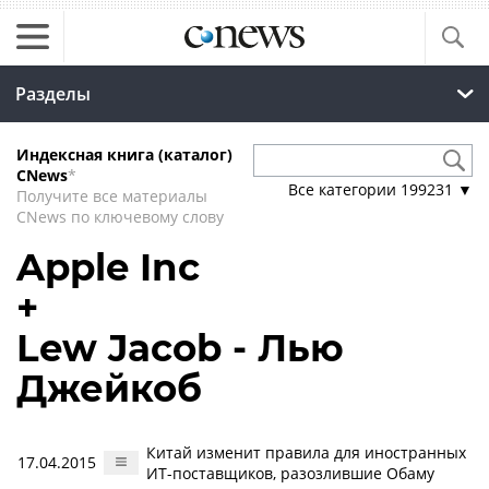
Разделы
Индексная книга (каталог)
CNews
*
Все категории
199231
▼
Получите все материалы
CNews по ключевому слову
Apple Inc
+
Lew Jacob - Лью
Джейкоб
Китай изменит правила для иностранных
17.04.2015
ИТ-поставщиков, разозлившие Обаму