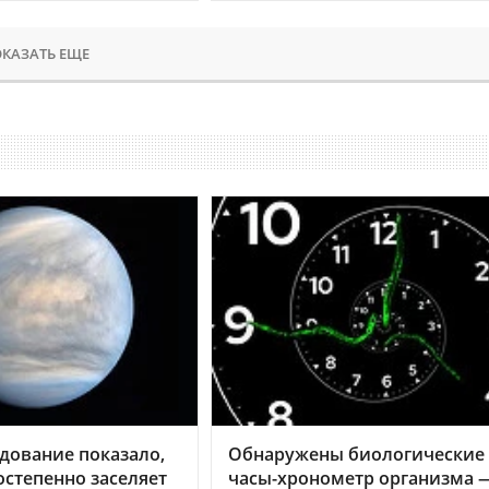
КАЗАТЬ ЕЩЕ
дование показало,
Обнаружены биологические
остепенно заселяет
часы-хронометр организма 