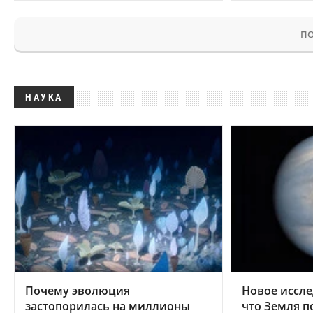
ПО
НАУКА
Почему эволюция
Новое иссле
застопорилась на миллионы
что Земля п