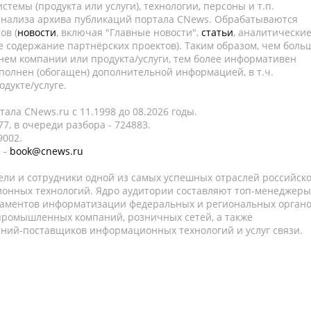
темы (продукта или услуги), технологии, персоны и т.п.
 анализа архива публикаций портала CNews. Обрабатываются
ов (
новости
, включая "Главные новости",
статьи
, аналитически
е содержание партнёрских проектов). Таким образом, чем боль
нем компании или продукта/услуги, тем более информативен
полнен (обогащен) дополнительной информацией, в т.ч.
дукте/услуге.
ала CNews.ru c 11.1998 до 08.2026 годы.
7, в очереди разбора - 724883.
9002.
 -
book@cnews.ru
ели и сотрудники одной из самых успешных отраслей российск
онных технологий. Ядро аудитории составляют топ-менеджеры
таментов информатизации федеральных и региональных орган
 промышленных компаний, розничных сетей, а также
аний-поставщиков информационных технологий и услуг связи.