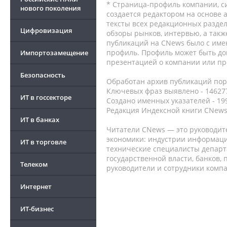
* Страница-профиль компании, сис
нового поколения
создается редактором на основе
тексты всех редакционных раздел
Цифровизация
обзоры рынков, интервью, а такж
публикаций на CNews было с име
профиль. Профиль может быть до
Импортозамещение
презентацией о компании или про
Безопасность
Обработан архив публикаций порт
Ключевых фраз выявлено - 146277
ИТ в госсекторе
Создано именных указателей - 19
Редакция Индексной книги CNews
ИТ в банках
Читатели CNews — это руководит
экономики: индустрии информаци
ИТ в торговле
технические специалисты депар
государственной власти, банков,
Телеком
руководители и сотрудники комп
Интернет
ИТ-бизнес