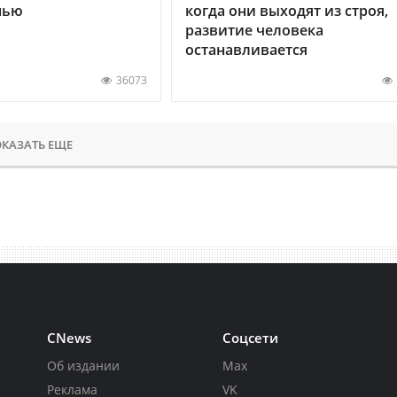
нью
когда они выходят из строя,
развитие человека
останавливается
36073
КАЗАТЬ ЕЩЕ
CNews
Соцсети
Об издании
Max
Реклама
VK