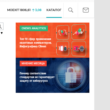
MOEXIT
1806,61
3,08
КАТАЛОГ
CNEWS ANALYTICS
▼
Топ-10 сфер применения
квантовых компьютеров.
Инфографика CNews
МНЕНИЕ МЕСЯЦА
Почему соответствие
стандартам не гарантирует
защиту от киберугроз