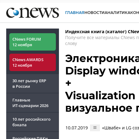
ГЛАВНАЯ
НОВОСТИ
АНАЛИТИКА
КО
Индексная книга (каталог) CNe
Получите все материалы CNews 
CNews FORUM
слову
12 ноября
Электроника
CNews AWARDS
12 ноября
Display win
+
30 лет рынку ERP
в России
Visualization
Главные
визуальное 
ИТ-сценарии
2026
10 лет российского
бэкапа
10.07.2019
«Швабе» и LG со
Российские ПАКи