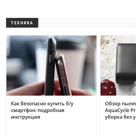
ТЕХНИКА
Как безопасно купить б/у
Обзор пылес
смартфон: подробная
AquaCycle Pr
инструкция
уборка без 