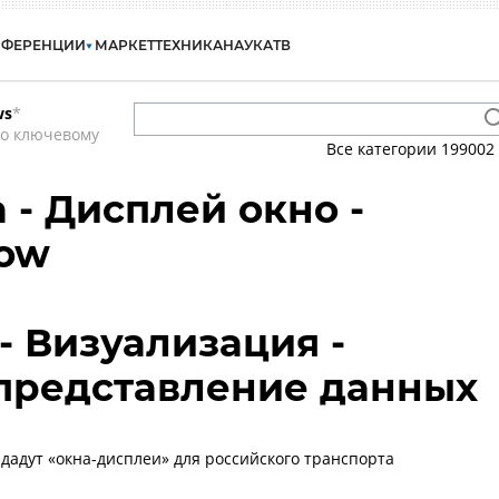
НФЕРЕНЦИИ
МАРКЕТ
ТЕХНИКА
НАУКА
ТВ
ws
*
по ключевому
Все категории
199002
 - Дисплей окно -
dow
 - Визуализация -
представление данных
здадут «окна-дисплеи» для российского транспорта