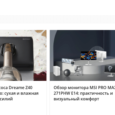
оса Dreame Z40
Обзор монитора MSI PRO MA
o: сухая и влажная
271PHW E14: практичность и
усилий
визуальный комфорт