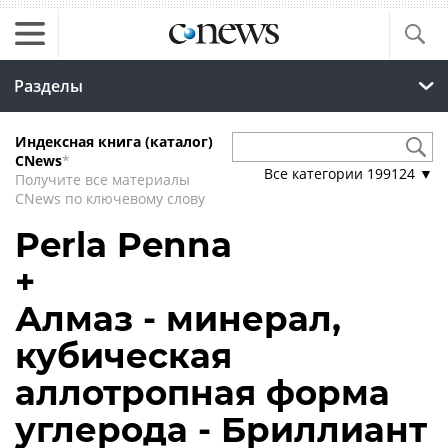
Разделы
Индексная книга (каталог)
CNews
*
Все категории
199124
▼
Получите все материалы
CNews по ключевому слову
Perla Penna
+
Алмаз - минерал,
кубическая
аллотропная форма
углерода - Бриллиант