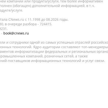
нем компании или продукта/услуги, тем более информативен
полнен (обогащен) дополнительной информацией, в т.ч.
дукте/услуге.
ала CNews.ru c 11.1998 до 08.2026 годы.
0, в очереди разбора - 724415.
9231.
 -
book@cnews.ru
ели и сотрудники одной из самых успешных отраслей российск
онных технологий. Ядро аудитории составляют топ-менеджеры
таментов информатизации федеральных и региональных орган
 промышленных компаний, розничных сетей, а также
аний-поставщиков информационных технологий и услуг связи.