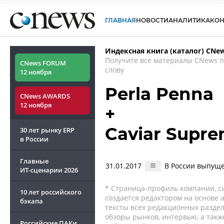
ГЛАВНАЯ
НОВОСТИ
АНАЛИТИКА
КО
Индексная книга (каталог) CNe
Получите все материалы CNews 
CNews FORUM
слову
12 ноября
Perla Penna
CNews AWARDS
12 ноября
+
Caviar Supr
30 лет рынку ERP
в России
Главные
31.01.2017
В России выпуще
ИТ-сценарии
2026
* Страница-профиль компании, сис
10 лет российского
создается редактором на основе
бэкапа
тексты всех редакционных раздел
обзоры рынков, интервью, а такж
Российские ПАКи