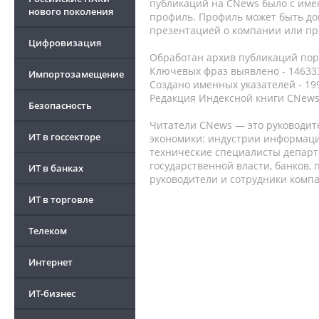
публикаций на CNews было с име
нового поколения
профиль. Профиль может быть до
презентацией о компании или про
Цифровизация
Обработан архив публикаций порт
Ключевых фраз выявлено - 146333
Импортозамещение
Создано именных указателей - 19
Редакция Индексной книги CNews
Безопасность
Читатели CNews — это руководит
ИТ в госсекторе
экономики: индустрии информаци
технические специалисты депар
государственной власти, банков,
ИТ в банках
руководители и сотрудники комп
ИТ в торговле
Телеком
Интернет
ИТ-бизнес