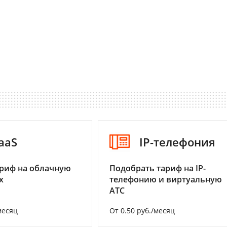
aaS
IP-телефония
риф на облачную
Подобрать тариф на IP-
х
телефонию и виртуальную
АТС
месяц
От 0.50 руб./месяц