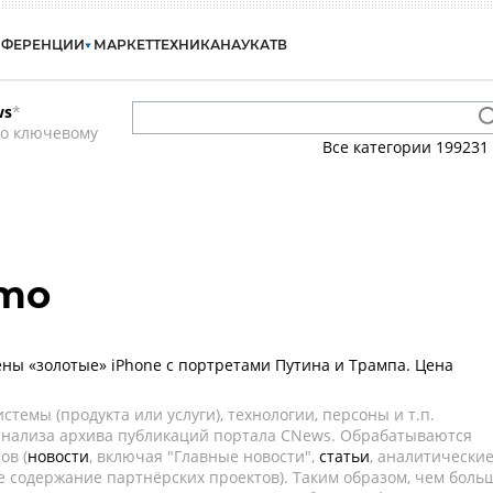
НФЕРЕНЦИИ
МАРКЕТ
ТЕХНИКА
НАУКА
ТВ
ws
*
по ключевому
Все категории
199231
emo
ны «золотые» iPhone с портретами Путина и Трампа. Цена
темы (продукта или услуги), технологии, персоны и т.п.
 анализа архива публикаций портала CNews. Обрабатываются
ов (
новости
, включая "Главные новости",
статьи
, аналитически
е содержание партнёрских проектов). Таким образом, чем боль