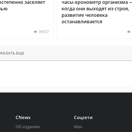
остепенно заселяет
часы-хронометр организма 
нью
когда они выходят из строя,
развитие человека
останавливается
36537
КАЗАТЬ ЕЩЕ
CNews
Соцсети
Об издании
Max