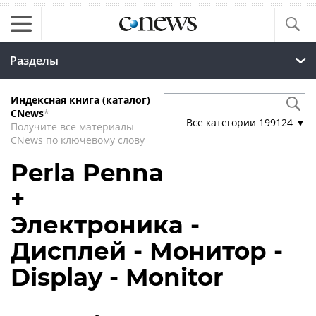
Разделы
Индексная книга (каталог)
CNews
*
Все категории
199124
▼
Получите все материалы
CNews по ключевому слову
Perla Penna
+
Электроника -
Дисплей - Монитор -
Display - Monitor