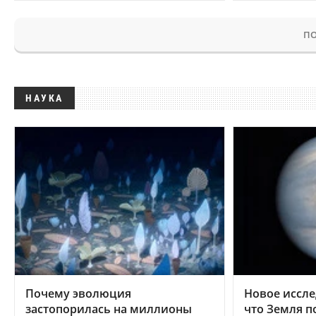
ПО
НАУКА
Почему эволюция
Новое иссле
застопорилась на миллионы
что Земля п