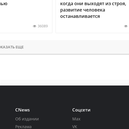
нью
когда они выходят из строя,
развитие человека
останавливается
36089
КАЗАТЬ ЕЩЕ
CNews
Соцсети
Об издании
Max
Реклама
VK