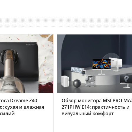
оса Dreame Z40
Обзор монитора MSI PRO MA
o: сухая и влажная
271PHW E14: практичность и
усилий
визуальный комфорт