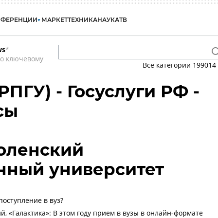
НФЕРЕНЦИИ
МАРКЕТ
ТЕХНИКА
НАУКА
ТВ
ws
*
по ключевому
Все категории
199014
ПГУ) - Госуслуги РФ -
сы
оленский
нный университет
поступление в вуз?
й, «Галактика»: В этом году прием в вузы в онлайн-формате