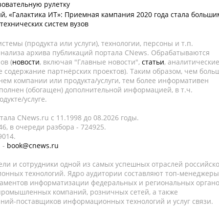
зовательную рулетку
й, «Галактика ИТ»: Приемная кампания 2020 года стала больши
технических систем вузов
темы (продукта или услуги), технологии, персоны и т.п.
 анализа архива публикаций портала CNews. Обрабатываются
ов (
новости
, включая "Главные новости",
статьи
, аналитически
е содержание партнёрских проектов). Таким образом, чем боль
нем компании или продукта/услуги, тем более информативен
полнен (обогащен) дополнительной информацией, в т.ч.
дукте/услуге.
ала CNews.ru c 11.1998 до 08.2026 годы.
6, в очереди разбора - 724925.
9014.
 -
book@cnews.ru
ели и сотрудники одной из самых успешных отраслей российск
онных технологий. Ядро аудитории составляют топ-менеджеры
таментов информатизации федеральных и региональных орган
 промышленных компаний, розничных сетей, а также
аний-поставщиков информационных технологий и услуг связи.