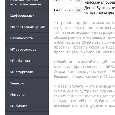
напоминал обра
нового поколения
Денис Бушковски
04.09.2020
испытанием для 
Цифровизация
* Страница-профиль компании, сис
Импортозамещение
создается редактором на основе
тексты всех редакционных раздел
обзоры рынков, интервью, а такж
Безопасность
публикаций на CNews было с име
профиль. Профиль может быть до
ИТ в госсекторе
презентацией о компании или про
ИТ в банках
Обработан архив публикаций порт
Ключевых фраз выявлено - 146284
Создано именных указателей - 19
ИТ в торговле
Редакция Индексной книги CNews
Телеком
Читатели CNews — это руководит
экономики: индустрии информаци
Интернет
технические специалисты депар
государственной власти, банков,
руководители и сотрудники комп
ИТ-бизнес