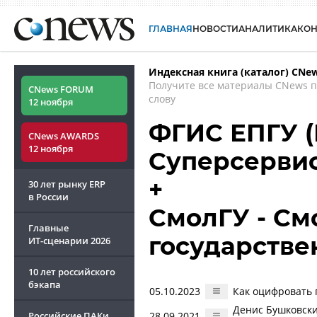
ГЛАВНАЯ
НОВОСТИ
АНАЛИТИКА
КО
Индексная книга (каталог) CNe
Получите все материалы CNews 
CNews FORUM
слову
12 ноября
ФГИС ЕПГУ (Р
CNews AWARDS
12 ноября
Суперсерви
+
30 лет рынку ERP
в России
СмолГУ - См
Главные
государстве
ИТ-сценарии
2026
10 лет российского
бэкапа
05.10.2023
Как оцифровать 
Денис Бушковски
Российские ПАКи
28.09.2021