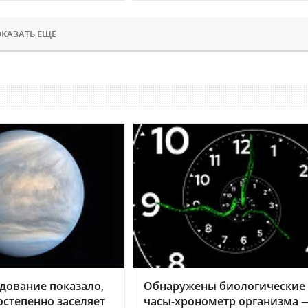
КАЗАТЬ ЕЩЕ
дование показало,
Обнаружены биологические
остепенно заселяет
часы-хронометр организма 