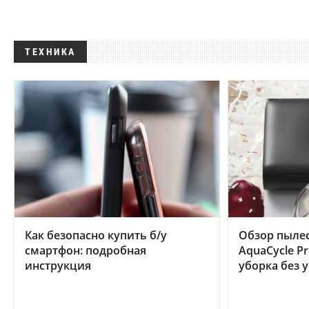
ТЕХНИКА
Как безопасно купить б/у
Обзор пылес
смартфон: подробная
AquaCycle Pr
инструкция
уборка без 