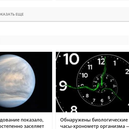
КАЗАТЬ ЕЩЕ
дование показало,
Обнаружены биологические
остепенно заселяет
часы-хронометр организма 