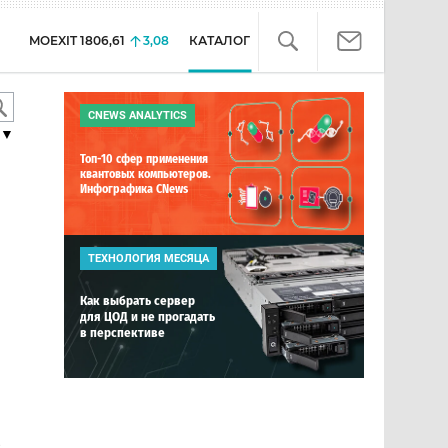
MOEXIT
1806,61
3,08
КАТАЛОГ
CNEWS ANALYTICS
▼
Топ-10 сфер применения
квантовых компьютеров.
Инфографика CNews
ТЕХНОЛОГИЯ МЕСЯЦА
Как выбрать сервер
для ЦОД и не прогадать
в перспективе
е