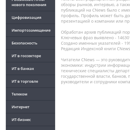
обзоры рынков, интервью, а такж
нового поколения
публикаций на CNews было с име
профиль. Профиль может быть до
Цифровизация
презентацией о компании или про
Импортозамещение
Обработан архив публикаций порт
Ключевых фраз выявлено - 146301
Безопасность
Создано именных указателей - 19
Редакция Индексной книги CNews
ИТ в госсекторе
Читатели CNews — это руководит
экономики: индустрии информаци
ИТ в банках
технические специалисты депар
государственной власти, банков,
ИТ в торговле
руководители и сотрудники комп
Телеком
Интернет
ИТ-бизнес