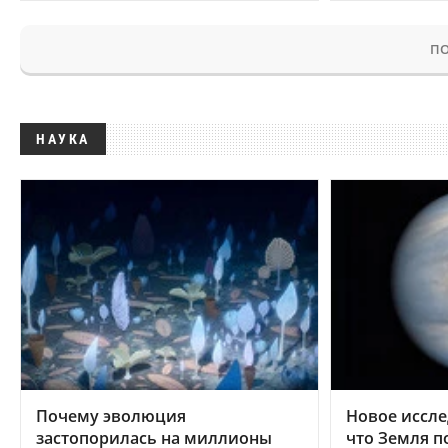
ПО
НАУКА
Почему эволюция
Новое иссле
застопорилась на миллионы
что Земля п