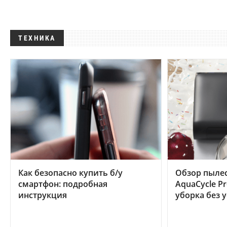
ТЕХНИКА
Как безопасно купить б/у
Обзор пылес
смартфон: подробная
AquaCycle Pr
инструкция
уборка без 