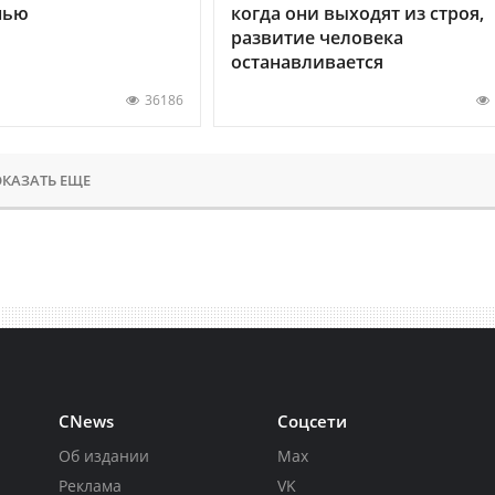
нью
когда они выходят из строя,
развитие человека
останавливается
36186
КАЗАТЬ ЕЩЕ
CNews
Соцсети
Об издании
Max
Реклама
VK