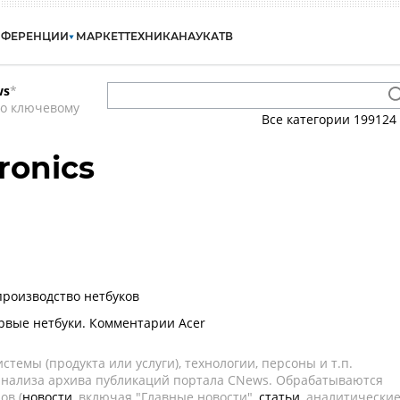
НФЕРЕНЦИИ
МАРКЕТ
ТЕХНИКА
НАУКА
ТВ
ws
*
по ключевому
Все категории
199124
ronics
производство нетбуков
ервые нетбуки. Комментарии Acer
темы (продукта или услуги), технологии, персоны и т.п.
 анализа архива публикаций портала CNews. Обрабатываются
ов (
новости
, включая "Главные новости",
статьи
, аналитически