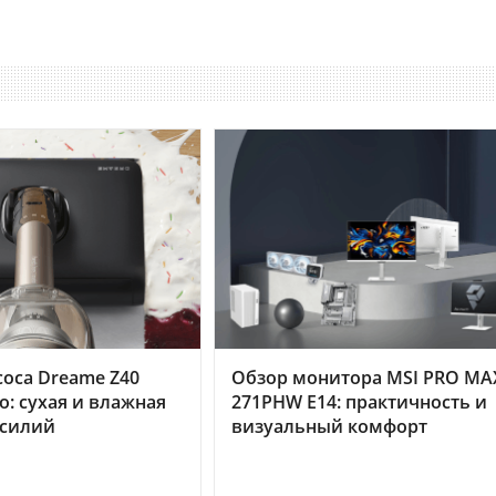
оса Dreame Z40
Обзор монитора MSI PRO MA
o: сухая и влажная
271PHW E14: практичность и
усилий
визуальный комфорт