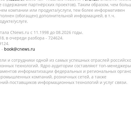
е содержание партнёрских проектов). Таким образом, чем боль
нем компании или продукта/услуги, тем более информативен
полнен (обогащен) дополнительной информацией, в т.ч.
дукте/услуге.
ала CNews.ru c 11.1998 до 08.2026 годы.
8, в очереди разбора - 724624.
9124.
 -
book@cnews.ru
ели и сотрудники одной из самых успешных отраслей российск
онных технологий. Ядро аудитории составляют топ-менеджеры
таментов информатизации федеральных и региональных орган
 промышленных компаний, розничных сетей, а также
аний-поставщиков информационных технологий и услуг связи.