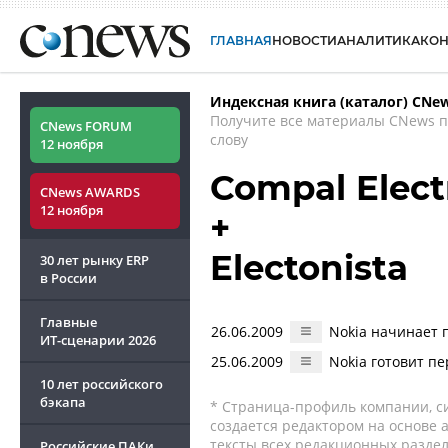
ГЛАВНАЯ
НОВОСТИ
АНАЛИТИКА
КО
Индексная книга (каталог) CNe
Получите все материалы CNews 
CNews FORUM
слову
12 ноября
Compal Elect
CNews AWARDS
12 ноября
+
Electonista
30 лет рынку ERP
в России
Главные
26.06.2009
Nokia начинает 
ИТ-сценарии
2026
25.06.2009
Nokia готовит п
10 лет российского
бэкапа
* Страница-профиль компании, сис
создается редактором на основе
тексты всех редакционных раздел
Российские ПАКи