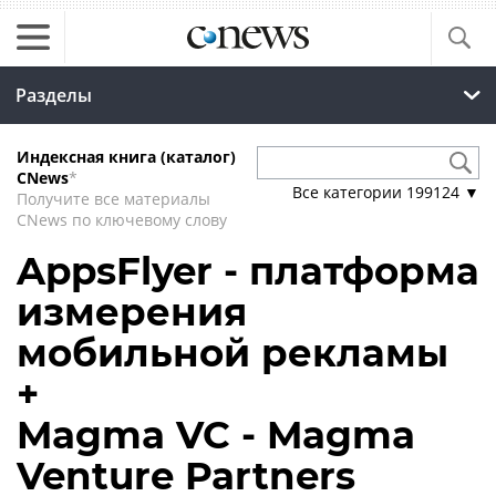
Разделы
Индексная книга (каталог)
CNews
*
Все категории
199124
▼
Получите все материалы
CNews по ключевому слову
AppsFlyer - платформа
измерения
мобильной рекламы
+
Magma VC - Magma
Venture Partners