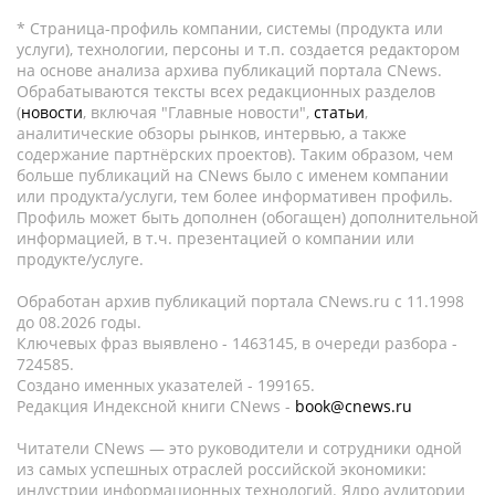
* Страница-профиль компании, системы (продукта или
услуги), технологии, персоны и т.п. создается редактором
на основе анализа архива публикаций портала CNews.
Обрабатываются тексты всех редакционных разделов
(
новости
, включая "Главные новости",
статьи
,
аналитические обзоры рынков, интервью, а также
содержание партнёрских проектов). Таким образом, чем
больше публикаций на CNews было с именем компании
или продукта/услуги, тем более информативен профиль.
Профиль может быть дополнен (обогащен) дополнительной
информацией, в т.ч. презентацией о компании или
продукте/услуге.
Обработан архив публикаций портала CNews.ru c 11.1998
до 08.2026 годы.
Ключевых фраз выявлено - 1463145, в очереди разбора -
724585.
Создано именных указателей - 199165.
Редакция Индексной книги CNews -
book@cnews.ru
Читатели CNews — это руководители и сотрудники одной
из самых успешных отраслей российской экономики:
индустрии информационных технологий. Ядро аудитории