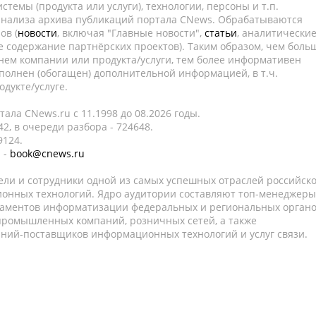
темы (продукта или услуги), технологии, персоны и т.п.
 анализа архива публикаций портала CNews. Обрабатываются
ов (
новости
, включая "Главные новости",
статьи
, аналитически
е содержание партнёрских проектов). Таким образом, чем боль
нем компании или продукта/услуги, тем более информативен
полнен (обогащен) дополнительной информацией, в т.ч.
дукте/услуге.
ала CNews.ru c 11.1998 до 08.2026 годы.
2, в очереди разбора - 724648.
9124.
 -
book@cnews.ru
ели и сотрудники одной из самых успешных отраслей российск
онных технологий. Ядро аудитории составляют топ-менеджеры
таментов информатизации федеральных и региональных орган
 промышленных компаний, розничных сетей, а также
аний-поставщиков информационных технологий и услуг связи.