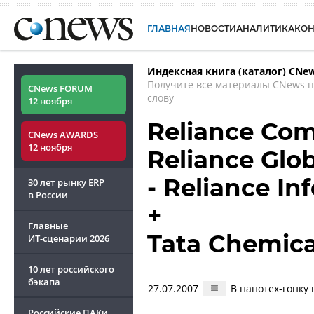
ГЛАВНАЯ
НОВОСТИ
АНАЛИТИКА
КО
Индексная книга (каталог) CNe
Получите все материалы CNews 
CNews FORUM
слову
12 ноября
Reliance Com
CNews AWARDS
12 ноября
Reliance Glo
- Reliance I
30 лет рынку ERP
в России
+
Главные
Tata Chemica
ИТ-сценарии
2026
10 лет российского
бэкапа
27.07.2007
В нанотех-гонку
Российские ПАКи