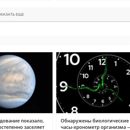
КАЗАТЬ ЕЩЕ
дование показало,
Обнаружены биологические
остепенно заселяет
часы-хронометр организма 