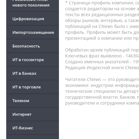
* Страница-профиль компании, сис
нового поколения
создается редактором на основе
тексты всех редакционных раздел
Цифровизация
обзоры рынков, интервью, а такж
публикаций на CNews было с име
профиль. Профиль может быть до
Импортозамещение
презентацией о компании или про
Безопасность
Обработан архив публикаций порт
Ключевых фраз выявлено - 146304
ИТ в госсекторе
Создано именных указателей - 19
Редакция Индексной книги CNews
ИТ в банках
Читатели CNews — это руководит
экономики: индустрии информаци
ИТ в торговле
технические специалисты депар
государственной власти, банков,
Телеком
руководители и сотрудники комп
Интернет
ИТ-бизнес