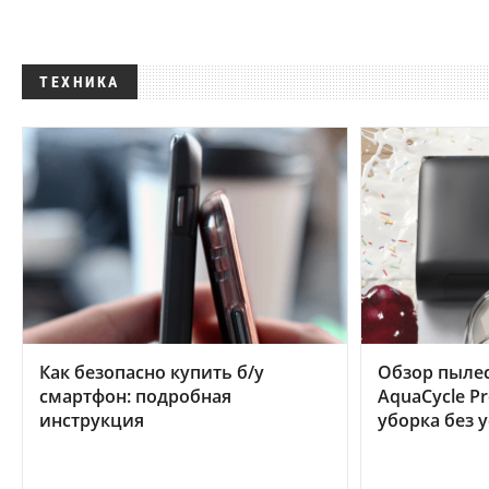
ТЕХНИКА
Как безопасно купить б/у
Обзор пылес
смартфон: подробная
AquaCycle Pr
инструкция
уборка без 