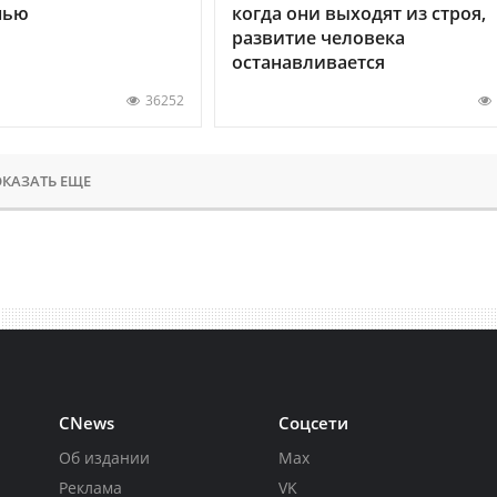
нью
когда они выходят из строя,
развитие человека
останавливается
36252
КАЗАТЬ ЕЩЕ
CNews
Соцсети
Об издании
Max
Реклама
VK