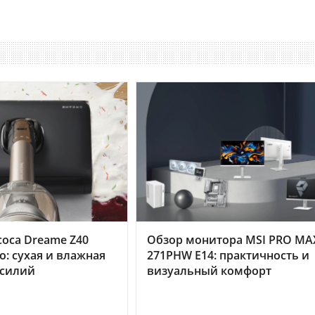
оса Dreame Z40
Обзор монитора MSI PRO MA
o: сухая и влажная
271PHW E14: практичность и
усилий
визуальный комфорт