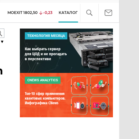
MOEXIT
1802,50
-0,23
КАТАЛОГ
ТЕХНОЛОГИЯ МЕСЯЦА
▼
Как выбрать сервер
для ЦОД и не прогадать
в перспективе
m
CNEWS ANALYTICS
Топ-10 сфер применения
квантовых компьютеров.
Инфографика CNews