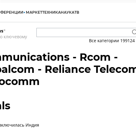
НФЕРЕНЦИИ
МАРКЕТ
ТЕХНИКА
НАУКА
ТВ
ws
*
по ключевому
Все категории
199124
munications - Rcom -
balcom - Reliance Teleco
nfocomm
ls
 включилась Индия