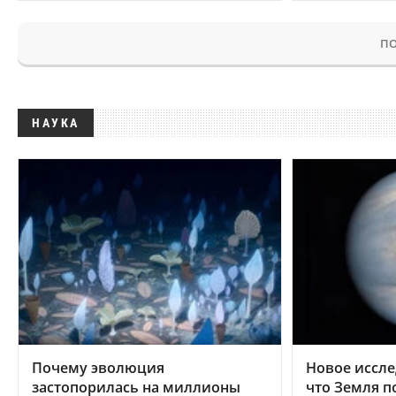
ПО
НАУКА
Почему эволюция
Новое иссле
застопорилась на миллионы
что Земля п