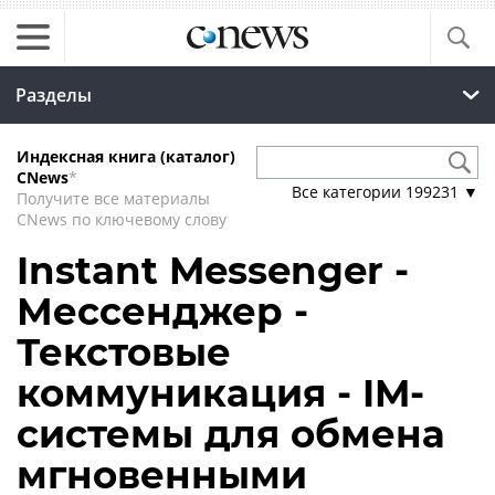
Разделы
Индексная книга (каталог)
CNews
*
Все категории
199231
▼
Получите все материалы
CNews по ключевому слову
Instant Messenger -
Мессенджер -
Текстовые
коммуникация - IM-
системы для обмена
мгновенными