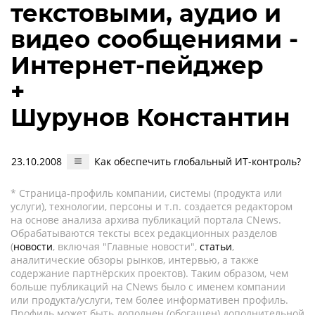
текстовыми, аудио и
видео сообщениями -
Интернет-пейджер
+
Шурунов Константин
23.10.2008
Как обеспечить глобальный ИТ-контроль?
* Страница-профиль компании, системы (продукта или
услуги), технологии, персоны и т.п. создается редактором
на основе анализа архива публикаций портала CNews.
Обрабатываются тексты всех редакционных разделов
(
новости
, включая "Главные новости",
статьи
,
аналитические обзоры рынков, интервью, а также
содержание партнёрских проектов). Таким образом, чем
больше публикаций на CNews было с именем компании
или продукта/услуги, тем более информативен профиль.
Профиль может быть дополнен (обогащен) дополнительной