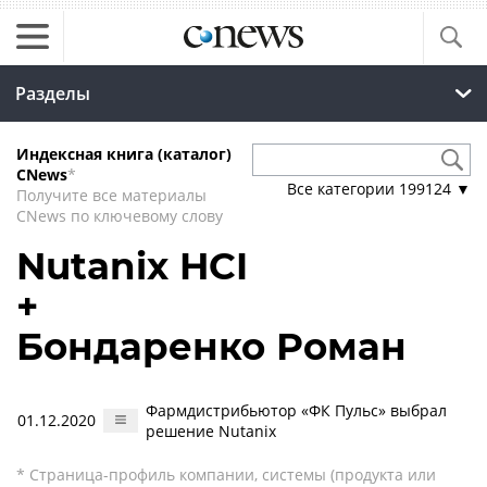
Разделы
Индексная книга (каталог)
CNews
*
Все категории
199124
▼
Получите все материалы
CNews по ключевому слову
Nutanix HCI
+
Бондаренко Роман
Фармдистрибьютор «ФК Пульс» выбрал
01.12.2020
решение Nutanix
* Страница-профиль компании, системы (продукта или