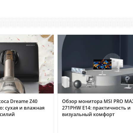
оса Dreame Z40
Обзор монитора MSI PRO MA
o: сухая и влажная
271PHW E14: практичность и
усилий
визуальный комфорт