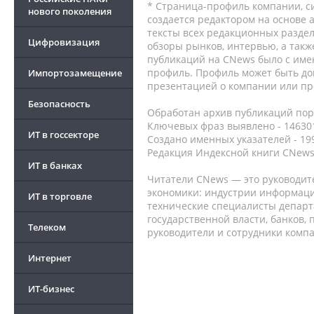
* Страница-профиль компании, сис
нового поколения
создается редактором на основе
тексты всех редакционных раздел
Цифровизация
обзоры рынков, интервью, а такж
публикаций на CNews было с име
профиль. Профиль может быть до
Импортозамещение
презентацией о компании или про
Безопасность
Обработан архив публикаций порт
Ключевых фраз выявлено - 146301
ИТ в госсекторе
Создано именных указателей - 19
Редакция Индексной книги CNews
ИТ в банках
Читатели CNews — это руководит
экономики: индустрии информаци
ИТ в торговле
технические специалисты депар
государственной власти, банков,
Телеком
руководители и сотрудники комп
Интернет
ИТ-бизнес