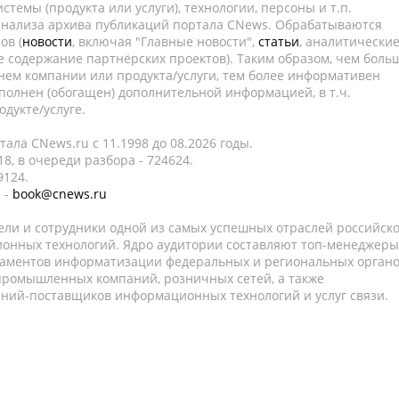
темы (продукта или услуги), технологии, персоны и т.п.
 анализа архива публикаций портала CNews. Обрабатываются
ов (
новости
, включая "Главные новости",
статьи
, аналитически
е содержание партнёрских проектов). Таким образом, чем боль
нем компании или продукта/услуги, тем более информативен
полнен (обогащен) дополнительной информацией, в т.ч.
дукте/услуге.
ала CNews.ru c 11.1998 до 08.2026 годы.
8, в очереди разбора - 724624.
9124.
 -
book@cnews.ru
ели и сотрудники одной из самых успешных отраслей российск
онных технологий. Ядро аудитории составляют топ-менеджеры
таментов информатизации федеральных и региональных орган
 промышленных компаний, розничных сетей, а также
аний-поставщиков информационных технологий и услуг связи.