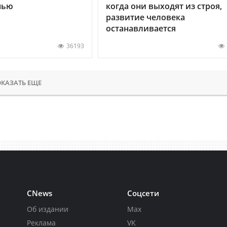
нью
когда они выходят из строя,
развитие человека
останавливается
36193
КАЗАТЬ ЕЩЕ
CNews
Соцсети
Об издании
Max
Реклама
VK