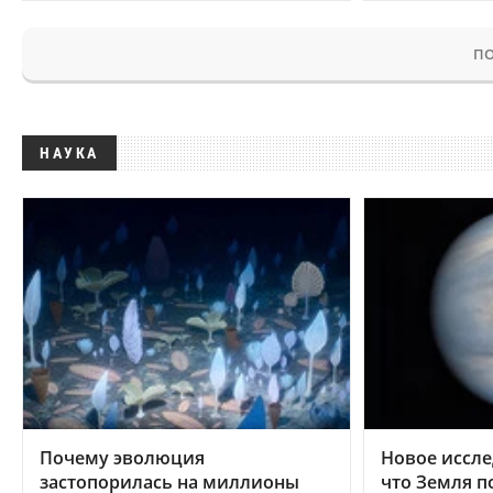
ПО
НАУКА
Почему эволюция
Новое иссле
застопорилась на миллионы
что Земля п