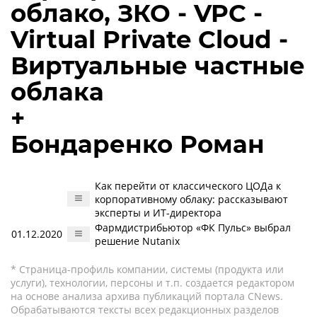
облако, ЗКО - VPC -
Virtual Private Cloud -
Виртуальные частные
облака
+
Бондаренко Роман
Как перейти от классического ЦОДа к
корпоративному облаку: рассказывают
эксперты и ИТ-директора
Фармдистрибьютор «ФК Пульс» выбрал
01.12.2020
решение Nutanix
* Страница-профиль компании, системы (продукта или
услуги), технологии, персоны и т.п. создается редактором
на основе анализа архива публикаций портала CNews.
Обрабатываются тексты всех редакционных разделов