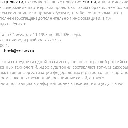
ов (
новости
, включая "Главные новости",
статьи
, аналитически
е содержание партнёрских проектов). Таким образом, чем боль
нем компании или продукта/услуги, тем более информативен
полнен (обогащен) дополнительной информацией, в т.ч.
дукте/услуге.
ала CNews.ru c 11.1998 до 08.2026 годы.
1, в очереди разбора - 724356.
9231.
 -
book@cnews.ru
ели и сотрудники одной из самых успешных отраслей российск
онных технологий. Ядро аудитории составляют топ-менеджеры
таментов информатизации федеральных и региональных орган
 промышленных компаний, розничных сетей, а также
аний-поставщиков информационных технологий и услуг связи.