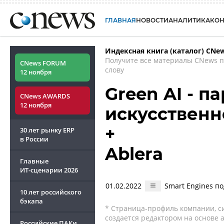
ГЛАВНАЯ
НОВОСТИ
АНАЛИТИКА
КО
Индексная книга (каталог) CNe
Получите все материалы CNews 
CNews FORUM
слову
12 ноября
Green AI - п
CNews AWARDS
12 ноября
искусственн
+
30 лет рынку ERP
в России
Ablera
Главные
ИТ-сценарии
2026
01.02.2022
Smart Engines п
10 лет российского
бэкапа
* Страница-профиль компании, сис
создается редактором на основе
Российские ПАКи