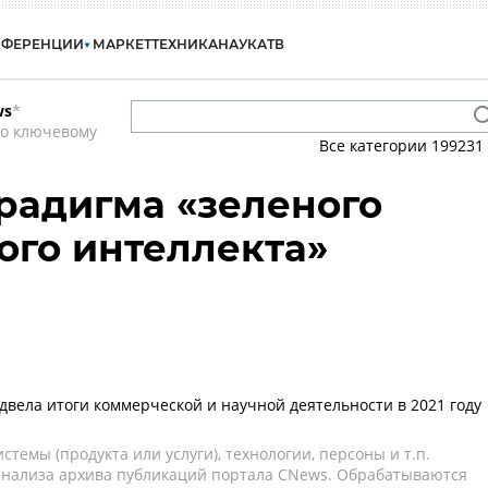
НФЕРЕНЦИИ
МАРКЕТ
ТЕХНИКА
НАУКА
ТВ
ws
*
по ключевому
Все категории
199231
арадигма «зеленого
ого интеллекта»
одвела итоги коммерческой и научной деятельности в 2021 году
темы (продукта или услуги), технологии, персоны и т.п.
 анализа архива публикаций портала CNews. Обрабатываются