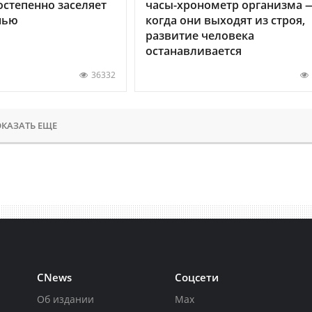
остепенно заселяет
часы-хронометр организма 
нью
когда они выходят из строя,
развитие человека
останавливается
36332
КАЗАТЬ ЕЩЕ
CNews
Соцсети
Об издании
Max