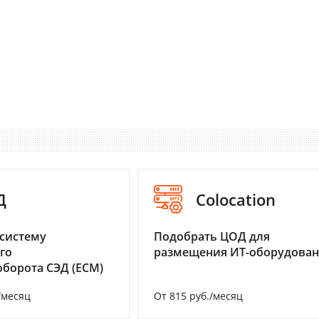
Д
Colocation
систему
Подобрать ЦОД для
го
размещения ИТ-оборудова
борота СЭД (ECM)
/месяц
От 815 руб./месяц