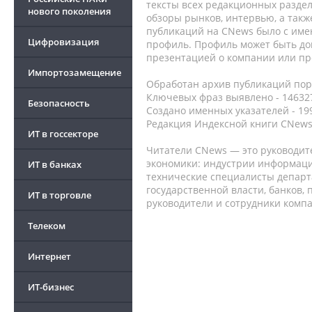
тексты всех редакционных раздел
нового поколения
обзоры рынков, интервью, а такж
публикаций на CNews было с име
Цифровизация
профиль. Профиль может быть до
презентацией о компании или про
Импортозамещение
Обработан архив публикаций порт
Ключевых фраз выявлено - 146327
Безопасность
Создано именных указателей - 19
Редакция Индексной книги CNews
ИТ в госсекторе
Читатели CNews — это руководит
экономики: индустрии информаци
ИТ в банках
технические специалисты депар
государственной власти, банков,
ИТ в торговле
руководители и сотрудники комп
Телеком
Интернет
ИТ-бизнес