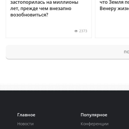
застопорилась на миллионы
что Земля п
лет, прежде чем внезапно
Венеру жиз
возобновиться?
2373
ПО
Главное
Популярное
Новости
Конференции