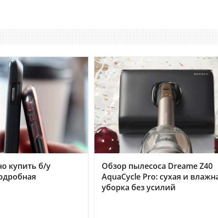
но купить б/у
Обзор пылесоса Dreame Z40
подробная
AquaCycle Pro: сухая и влажн
уборка без усилий