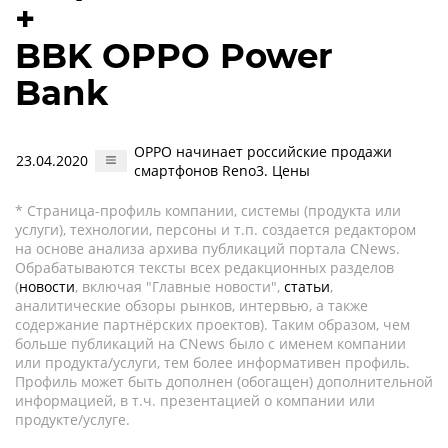
+
BBK OPPO Power
Bank
OPPO начинает российские продажи
23.04.2020
смартфонов Reno3. Цены
* Страница-профиль компании, системы (продукта или
услуги), технологии, персоны и т.п. создается редактором
на основе анализа архива публикаций портала CNews.
Обрабатываются тексты всех редакционных разделов
(
новости
, включая "Главные новости",
статьи
,
аналитические обзоры рынков, интервью, а также
содержание партнёрских проектов). Таким образом, чем
больше публикаций на CNews было с именем компании
или продукта/услуги, тем более информативен профиль.
Профиль может быть дополнен (обогащен) дополнительной
информацией, в т.ч. презентацией о компании или
продукте/услуге.