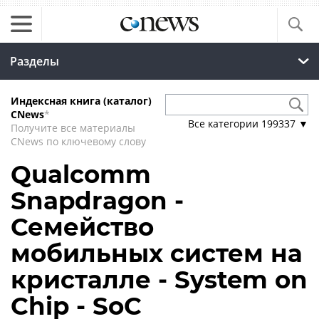
Разделы
Индексная книга (каталог)
CNews
*
Все категории
199337
▼
Получите все материалы
CNews по ключевому слову
Qualcomm
Snapdragon -
Семейство
мобильных систем на
кристалле - System on
Chip - SoC