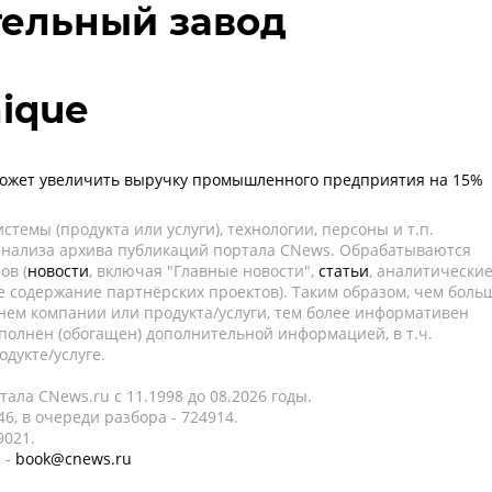
тельный завод
nique
ожет увеличить выручку промышленного предприятия на 15%
темы (продукта или услуги), технологии, персоны и т.п.
 анализа архива публикаций портала CNews. Обрабатываются
ов (
новости
, включая "Главные новости",
статьи
, аналитически
е содержание партнёрских проектов). Таким образом, чем боль
нем компании или продукта/услуги, тем более информативен
полнен (обогащен) дополнительной информацией, в т.ч.
дукте/услуге.
ала CNews.ru c 11.1998 до 08.2026 годы.
6, в очереди разбора - 724914.
9021.
 -
book@cnews.ru