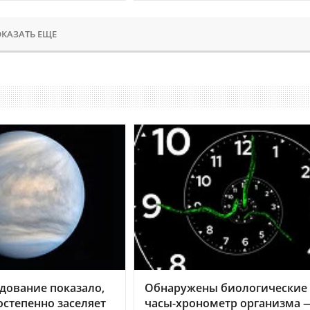
КАЗАТЬ ЕЩЕ
дование показало,
Обнаружены биологические
остепенно заселяет
часы-хронометр организма 