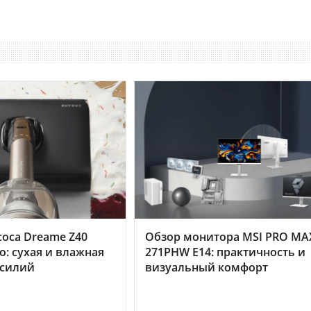
оса Dreame Z40
Обзор монитора MSI PRO MA
o: сухая и влажная
271PHW E14: практичность и
усилий
визуальный комфорт