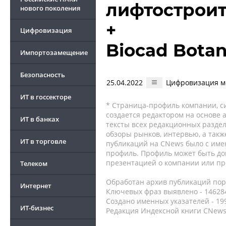
лифтострои
нового поколения
+
Цифровизация
Biocad Bota
Импортозамещение
Безопасность
25.04.2022
Цифровизация м
ИТ в госсекторе
* Страница-профиль компании, сис
создается редактором на основе
ИТ в банках
тексты всех редакционных раздел
обзоры рынков, интервью, а такж
ИТ в торговле
публикаций на CNews было с име
профиль. Профиль может быть до
презентацией о компании или про
Телеком
Обработан архив публикаций порт
Интернет
Ключевых фраз выявлено - 146284
Создано именных указателей - 19
ИТ-бизнес
Редакция Индексной книги CNews