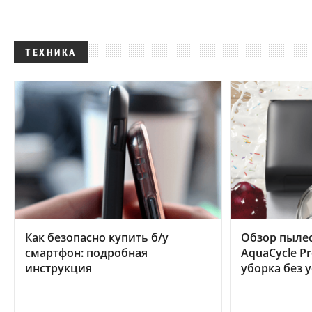
ТЕХНИКА
Как безопасно купить б/у
Обзор пылес
смартфон: подробная
AquaCycle Pr
инструкция
уборка без 