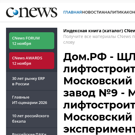
ГЛАВНАЯ
НОВОСТИ
АНАЛИТИКА
КО
Индексная книга (каталог) CNe
Получите все материалы CNews 
CNews FORUM
слову
12 ноября
Дом.РФ - Щ
CNews AWARDS
12 ноября
лифтостроит
Московский
30 лет рынку ERP
в России
завод №9 - 
Главные
лифтостроит
ИТ-сценарии
2026
Московский
10 лет российского
бэкапа
эксперимен
Российские ПАКи