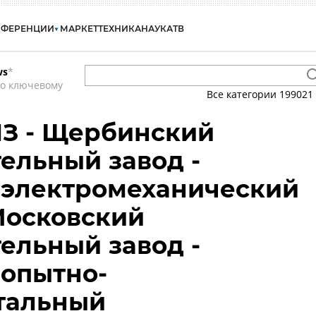
НФЕРЕНЦИИ
МАРКЕТ
ТЕХНИКА
НАУКА
ТВ
ws
*
по ключевому
Все категории
199021
ЛЗ - Щербинский
ельный завод -
 электромеханический
Московский
ельный завод -
 опытно-
тальный