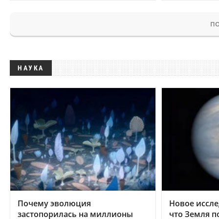
ПО
НАУКА
Почему эволюция
Новое иссле
застопорилась на миллионы
что Земля п