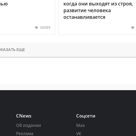
нью
когда они выходят из строя,
развитие человека
останавливается
36089
КАЗАТЬ ЕЩЕ
CNews
Соцсети
Об издании
Max
Реклама
VK