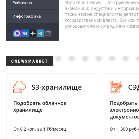
Читатели CNews — это руководит
Рейтинги
экономики: индустрии информаци
технические специалисты депар
Инфографика
государственной власти, банков,
руководители и сотрудники комп
CNEWSMARKET
S3-хранилище
СЭ
Подобрать облачное
Подобрать 
хранилище
электронно
документоо
От 6,2 коп. за 1 Гб/месяц
От 1 360 руб.