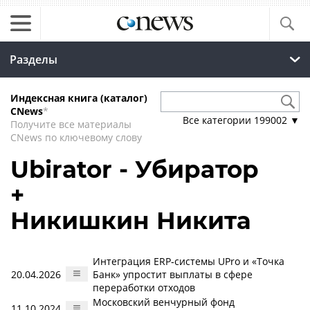
Разделы
Индексная книга (каталог)
CNews
*
Все категории
199002
▼
Получите все материалы
CNews по ключевому слову
Ubirator - Убиратор
+
Никишкин Никита
Интеграция ERP‑системы UPro и «Точка
20.04.2026
Банк» упростит выплаты в сфере
переработки отходов
Московский венчурный фонд
11.10.2024