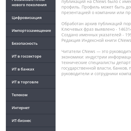
публикаций на CNews было с име
нового поколения
профиль. Профиль может быть до
презентацией о компании или про
Цифровизация
Обработан архив публикаций порт
Ключевых фраз выявлено - 146314
Импортозамещение
Создано именных указателей - 19
Редакция Индексной книги CNews
Безопасность
Читатели CNews — это руководит
ИТ в госсекторе
экономики: индустрии информаци
технические специалисты депар
государственной власти, банков,
ИТ в банках
руководители и сотрудники комп
ИТ в торговле
Телеком
Интернет
ИТ-бизнес