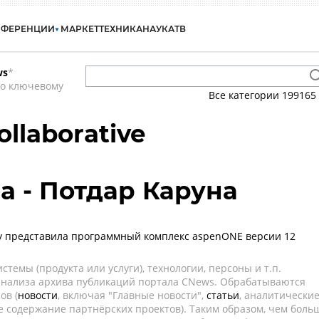
НФЕРЕНЦИИ
МАРКЕТ
ТЕХНИКА
НАУКА
ТВ
ws
*
по ключевому
Все категории
199165
llaborative
a - Потдар Каруна
y представила программный комплекс aspenONE версии 12
темы (продукта или услуги), технологии, персоны и т.п.
 анализа архива публикаций портала CNews. Обрабатываются
ов (
новости
, включая "Главные новости",
статьи
, аналитически
е содержание партнёрских проектов). Таким образом, чем боль