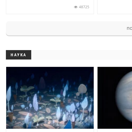
48725
ПО
НАУКА