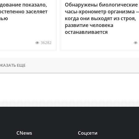
дование показало,
Обнаружены биологические
остепенно заселяет
часы-хронометр организма 
нью
когда они выходят из строя,
развитие человека
останавливается
36282
КАЗАТЬ ЕЩЕ
CNews
Соцсети