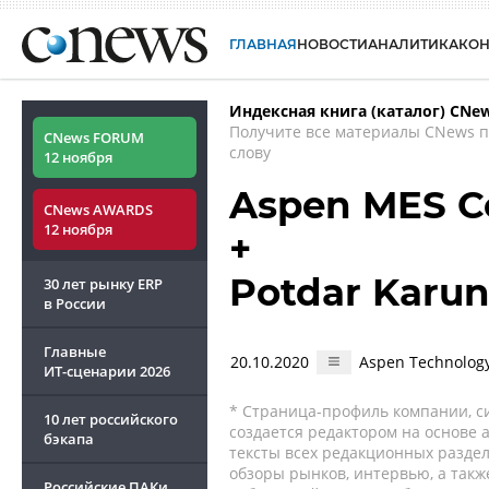
ГЛАВНАЯ
НОВОСТИ
АНАЛИТИКА
КО
Индексная книга (каталог) CNe
Получите все материалы CNews 
CNews FORUM
слову
12 ноября
Aspen MES Co
CNews AWARDS
12 ноября
+
Potdar Karun
30 лет рынку ERP
в России
Главные
20.10.2020
Aspen Technolog
ИТ-сценарии
2026
* Страница-профиль компании, сис
10 лет российского
создается редактором на основе
бэкапа
тексты всех редакционных раздел
обзоры рынков, интервью, а такж
Российские ПАКи