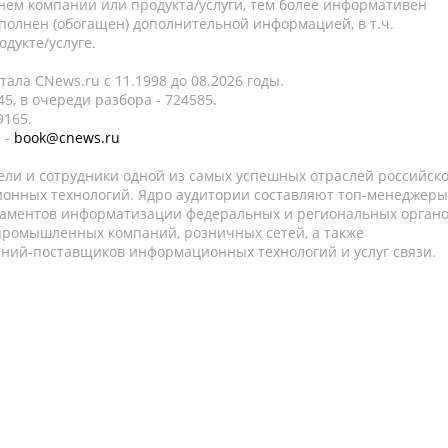
нем компании или продукта/услуги, тем более информативен
полнен (обогащен) дополнительной информацией, в т.ч.
дукте/услуге.
ала CNews.ru c 11.1998 до 08.2026 годы.
5, в очереди разбора - 724585.
9165.
 -
book@cnews.ru
ели и сотрудники одной из самых успешных отраслей российск
онных технологий. Ядро аудитории составляют топ-менеджеры
таментов информатизации федеральных и региональных орган
 промышленных компаний, розничных сетей, а также
аний-поставщиков информационных технологий и услуг связи.