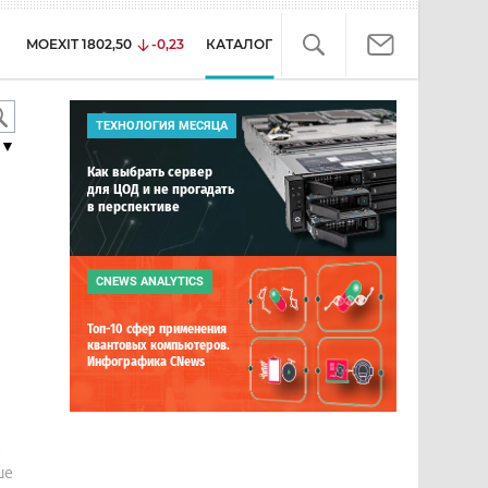
MOEXIT
1802,50
-0,23
КАТАЛОГ
ТЕХНОЛОГИЯ МЕСЯЦА
▼
Как выбрать сервер
для ЦОД и не прогадать
в перспективе
CNEWS ANALYTICS
Топ-10 сфер применения
квантовых компьютеров.
Инфографика CNews
е
ше