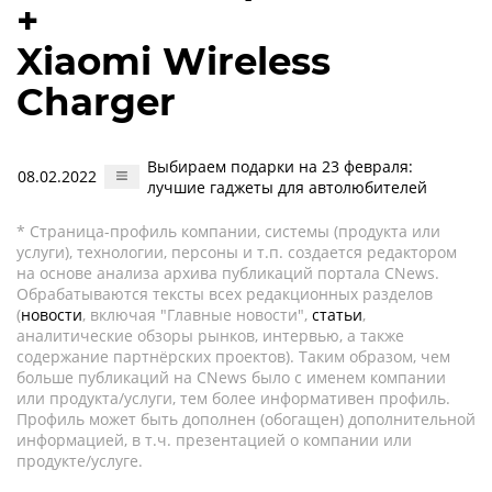
+
Xiaomi Wireless
Charger
Выбираем подарки на 23 февраля:
08.02.2022
лучшие гаджеты для автолюбителей
* Страница-профиль компании, системы (продукта или
услуги), технологии, персоны и т.п. создается редактором
на основе анализа архива публикаций портала CNews.
Обрабатываются тексты всех редакционных разделов
(
новости
, включая "Главные новости",
статьи
,
аналитические обзоры рынков, интервью, а также
содержание партнёрских проектов). Таким образом, чем
больше публикаций на CNews было с именем компании
или продукта/услуги, тем более информативен профиль.
Профиль может быть дополнен (обогащен) дополнительной
информацией, в т.ч. презентацией о компании или
продукте/услуге.