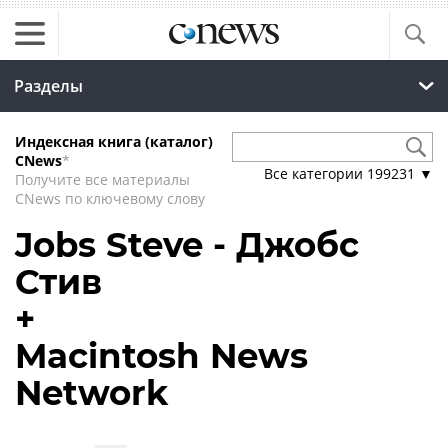
Разделы
Индексная книга (каталог)
CNews
*
Все категории
199231
▼
Получите все материалы
CNews по ключевому слову
Jobs Steve - Джобс
Стив
+
Macintosh News
Network