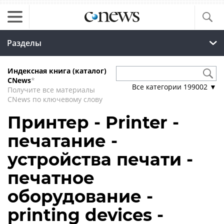
Разделы
Индексная книга (каталог)
CNews
*
Все категории
199002
▼
Получите все материалы
CNews по ключевому слову
Принтер - Printer -
печатание -
устройства печати -
печатное
оборудование -
printing devices -