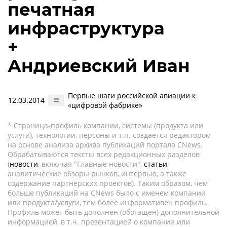
печатная
инфраструктура
+
Андриевский Иван
Первые шаги российской авиации к
12.03.2014
«цифровой фабрике»
* Страница-профиль компании, системы (продукта или
услуги), технологии, персоны и т.п. создается редактором
на основе анализа архива публикаций портала CNews.
Обрабатываются тексты всех редакционных разделов
(
новости
, включая "Главные новости",
статьи
,
аналитические обзоры рынков, интервью, а также
содержание партнёрских проектов). Таким образом, чем
больше публикаций на CNews было с именем компании
или продукта/услуги, тем более информативен профиль.
Профиль может быть дополнен (обогащен) дополнительной
информацией, в т.ч. презентацией о компании или