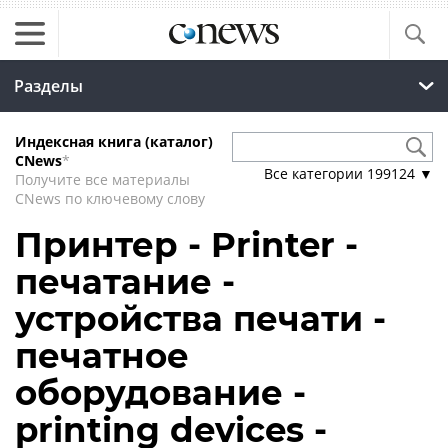
Разделы
Индексная книга (каталог)
CNews
*
Все категории
199124
▼
Получите все материалы
CNews по ключевому слову
Принтер - Printer -
печатание -
устройства печати -
печатное
оборудование -
printing devices -