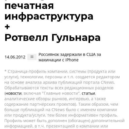
печатная
инфраструктура
+
Ротвелл Гульнара
Россиянок задержали в США за
14.06.2012
махинации с iPhone
* Страница-профиль компании, системы (продукта или
услуги), технологии, персоны и т.п. создается редактором
на основе анализа архива публикаций портала CNews.
Обрабатываются тексты всех редакционных разделов
(
новости
, включая "Главные новости",
статьи
,
аналитические обзоры рынков, интервью, а также
содержание партнёрских проектов). Таким образом, чем
больше публикаций на CNews было с именем компании
или продукта/услуги, тем более информативен профиль.
Профиль может быть дополнен (обогащен) дополнительной
информацией, в т.ч. презентацией о компании или