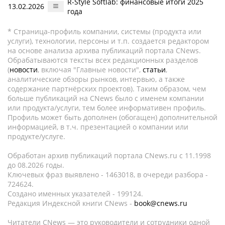
R-Style Softlab: финансовые итоги 2025
13.02.2026
года
* Страница-профиль компании, системы (продукта или
услуги), технологии, персоны и т.п. создается редактором
на основе анализа архива публикаций портала CNews.
Обрабатываются тексты всех редакционных разделов
(
новости
, включая "Главные новости",
статьи
,
аналитические обзоры рынков, интервью, а также
содержание партнёрских проектов). Таким образом, чем
больше публикаций на CNews было с именем компании
или продукта/услуги, тем более информативен профиль.
Профиль может быть дополнен (обогащен) дополнительной
информацией, в т.ч. презентацией о компании или
продукте/услуге.
Обработан архив публикаций портала CNews.ru c 11.1998
до 08.2026 годы.
Ключевых фраз выявлено - 1463018, в очереди разбора -
724624.
Создано именных указателей - 199124.
Редакция Индексной книги CNews -
book@cnews.ru
Читатели CNews — это руководители и сотрудники одной