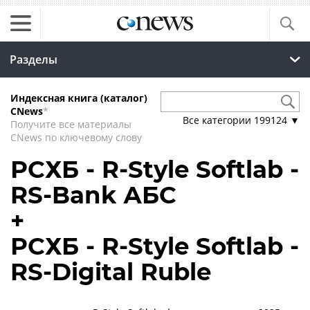
Разделы
Индексная книга (каталог)
CNews
*
Все категории
199124
▼
Получите все материалы
CNews по ключевому слову
РСХБ - R-Style Softlab -
RS-Bank АБС
+
РСХБ - R-Style Softlab -
RS-Digital Ruble