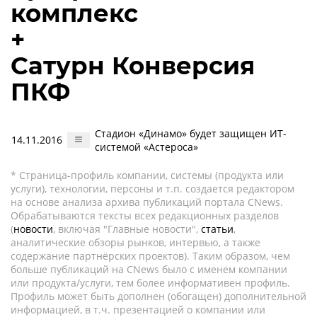
комплекс
+
Сатурн Конверсия
ПКФ
Стадион «Динамо» будет защищен ИТ-
14.11.2016
системой «Астероса»
* Страница-профиль компании, системы (продукта или
услуги), технологии, персоны и т.п. создается редактором
на основе анализа архива публикаций портала CNews.
Обрабатываются тексты всех редакционных разделов
(
новости
, включая "Главные новости",
статьи
,
аналитические обзоры рынков, интервью, а также
содержание партнёрских проектов). Таким образом, чем
больше публикаций на CNews было с именем компании
или продукта/услуги, тем более информативен профиль.
Профиль может быть дополнен (обогащен) дополнительной
информацией, в т.ч. презентацией о компании или