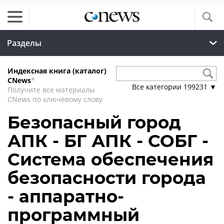
Разделы
Индексная книга (каталог)
CNews
*
Все категории
199231
▼
Получите все материалы
CNews по ключевому слову
Безопасный город
АПК - БГ АПК - СОБГ -
Система обеспечения
безопасности города
- аппаратно-
программный