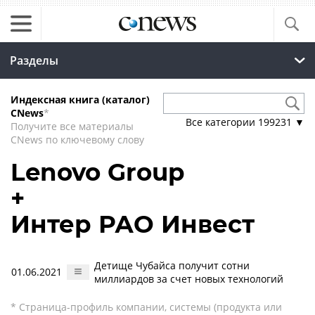
Разделы
Индексная книга (каталог)
CNews
*
Все категории
199231
▼
Получите все материалы
CNews по ключевому слову
Lenovo Group
+
Интер РАО Инвест
Детище Чубайса получит сотни
01.06.2021
миллиардов за счет новых технологий
* Страница-профиль компании, системы (продукта или