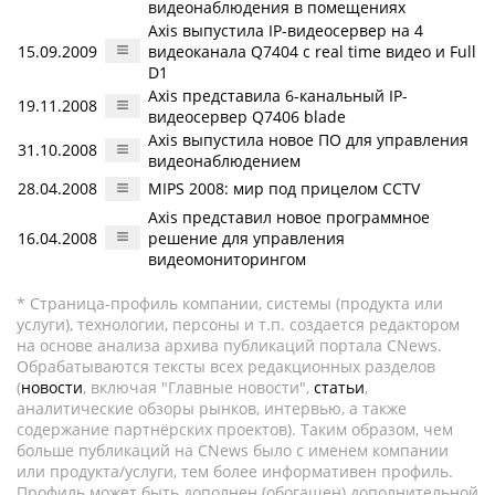
видеонаблюдения в помещениях
Axis выпустила IP-видеосервер на 4
15.09.2009
видеоканала Q7404 с real time видео и Full
D1
Axis представила 6-канальный IP-
19.11.2008
видеосервер Q7406 blade
Axis выпустила новое ПО для управления
31.10.2008
видеонаблюдением
28.04.2008
MIPS 2008: мир под прицелом CCTV
Axis представил новое программное
16.04.2008
решение для управления
видеомониторингом
* Страница-профиль компании, системы (продукта или
услуги), технологии, персоны и т.п. создается редактором
на основе анализа архива публикаций портала CNews.
Обрабатываются тексты всех редакционных разделов
(
новости
, включая "Главные новости",
статьи
,
аналитические обзоры рынков, интервью, а также
содержание партнёрских проектов). Таким образом, чем
больше публикаций на CNews было с именем компании
или продукта/услуги, тем более информативен профиль.
Профиль может быть дополнен (обогащен) дополнительной