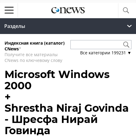
Разделы
Индексная книга (каталог)
CNews
*
Все категории
199231
▼
Получите все материалы
CNews по ключевому слову
Microsoft Windows
2000
+
Shrestha Niraj Govinda
- Шресфа Нирай
Говинда