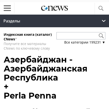
Разделы
Индексная книга (каталог)
CNews
*
Все категории
199231
▼
Получите все материалы
CNews по ключевому слову
Азербайджан -
Азербайджанская
Республика
+
Perla Penna