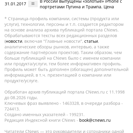
В России выпущены «золотые» iPhone с
31.01.2017
портретами Путина и Трампа. Цена
* Страница-профиль компании, системы (продукта или
услуги), технологии, персоны и т.п. создается редактором
на основе анализа архива публикаций портала CNews.
Обрабатываются тексты всех редакционных разделов
(
новости
, включая "Главные новости",
статьи
,
аналитические обзоры рынков, интервью, а также
содержание партнёрских проектов). Таким образом, чем
больше публикаций на CNews было с именем компании
или продукта/услуги, тем более информативен профиль.
Профиль может быть дополнен (обогащен) дополнительной
информацией, в т.ч. презентацией о компании или
продукте/услуге.
Обработан архив публикаций портала CNews.ru c 11.1998
до 08.2026 годы.
Ключевых фраз выявлено - 1463328, в очереди разбора -
724413.
Создано именных указателей - 199231.
Редакция Индексной книги CNews -
book@cnews.ru
Читатели CNews — это руководители и сотрудники одной