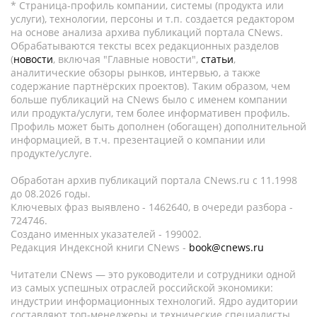
* Страница-профиль компании, системы (продукта или
услуги), технологии, персоны и т.п. создается редактором
на основе анализа архива публикаций портала CNews.
Обрабатываются тексты всех редакционных разделов
(
новости
, включая "Главные новости",
статьи
,
аналитические обзоры рынков, интервью, а также
содержание партнёрских проектов). Таким образом, чем
больше публикаций на CNews было с именем компании
или продукта/услуги, тем более информативен профиль.
Профиль может быть дополнен (обогащен) дополнительной
информацией, в т.ч. презентацией о компании или
продукте/услуге.
Обработан архив публикаций портала CNews.ru c 11.1998
до 08.2026 годы.
Ключевых фраз выявлено - 1462640, в очереди разбора -
724746.
Создано именных указателей - 199002.
Редакция Индексной книги CNews -
book@cnews.ru
Читатели CNews — это руководители и сотрудники одной
из самых успешных отраслей российской экономики:
индустрии информационных технологий. Ядро аудитории
составляют топ-менеджеры и технические специалисты