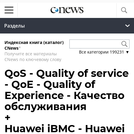
Разделы
Индексная книга (каталог)
CNews
*
Все категории
199231
▼
Получите все материалы
CNews по ключевому слову
QoS - Quality of service
- QoE - Quality of
Experience - Качество
обслуживания
+
Huawei iBMC - Huawei