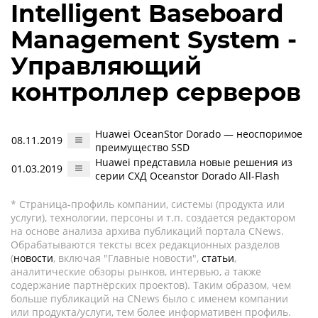
Intelligent Baseboard
Management System -
Управляющий
контроллер серверов
Huawei OceanStor Dorado — неоспоримое
08.11.2019
преимущество SSD
Huawei представила новые решения из
01.03.2019
серии СХД Oceanstor Dorado All-Flash
* Страница-профиль компании, системы (продукта или
услуги), технологии, персоны и т.п. создается редактором
на основе анализа архива публикаций портала CNews.
Обрабатываются тексты всех редакционных разделов
(
новости
, включая "Главные новости",
статьи
,
аналитические обзоры рынков, интервью, а также
содержание партнёрских проектов). Таким образом, чем
больше публикаций на CNews было с именем компании
или продукта/услуги, тем более информативен профиль.