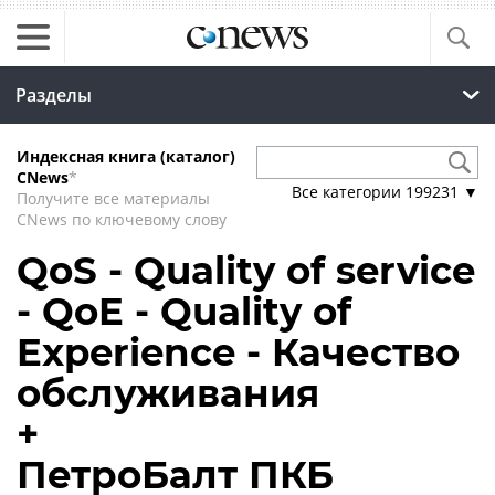
Разделы
Индексная книга (каталог)
CNews
*
Все категории
199231
▼
Получите все материалы
CNews по ключевому слову
QoS - Quality of service
- QoE - Quality of
Experience - Качество
обслуживания
+
ПетроБалт ПКБ