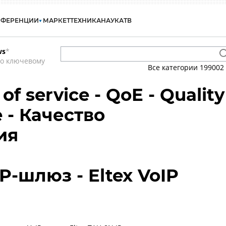
НФЕРЕНЦИИ
МАРКЕТ
ТЕХНИКА
НАУКА
ТВ
ws
*
по ключевому
Все категории
199002
 of service - QoE - Quality
e - Качество
ия
IP-шлюз - Eltex VoIP