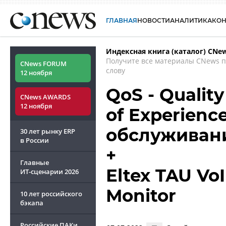
ГЛАВНАЯ
НОВОСТИ
АНАЛИТИКА
КО
Индексная книга (каталог) CNe
Получите все материалы CNews 
CNews FORUM
слову
12 ноября
QoS - Quality
CNews AWARDS
12 ноября
of Experienc
обслуживан
30 лет рынку ERP
в России
+
Главные
Eltex TAU Vo
ИТ-сценарии
2026
Monitor
10 лет российского
бэкапа
Российские ПАКи