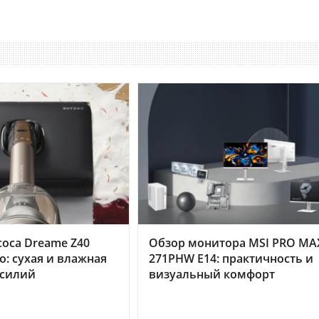
оса Dreame Z40
Обзор монитора MSI PRO MA
o: сухая и влажная
271PHW E14: практичность и
усилий
визуальный комфорт