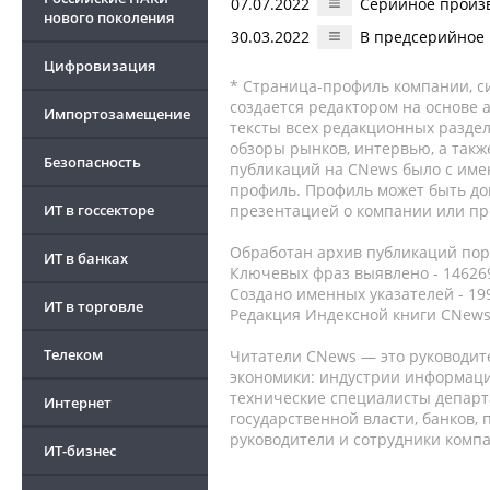
07.07.2022
Серийное произв
нового поколения
30.03.2022
В предсерийное 
Цифровизация
* Страница-профиль компании, сис
создается редактором на основе
Импортозамещение
тексты всех редакционных раздел
обзоры рынков, интервью, а такж
Безопасность
публикаций на CNews было с име
профиль. Профиль может быть до
ИТ в госсекторе
презентацией о компании или про
Обработан архив публикаций порт
ИТ в банках
Ключевых фраз выявлено - 146269
Создано именных указателей - 19
ИТ в торговле
Редакция Индексной книги CNews
Телеком
Читатели CNews — это руководит
экономики: индустрии информаци
технические специалисты депар
Интернет
государственной власти, банков,
руководители и сотрудники комп
ИТ-бизнес