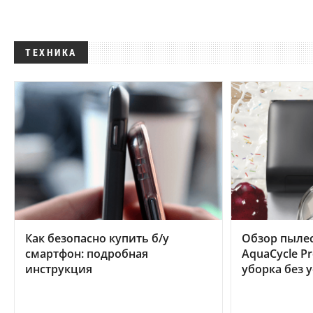
ТЕХНИКА
Как безопасно купить б/у
Обзор пылес
смартфон: подробная
AquaCycle Pr
инструкция
уборка без 