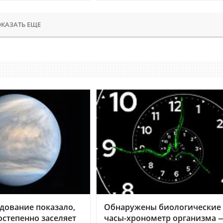
КАЗАТЬ ЕЩЕ
дование показало,
Обнаружены биологические
остепенно заселяет
часы-хронометр организма 