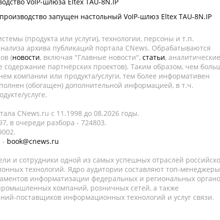
одство VoIP-шлюза Eltex TAU-8N.IP
производство запущен настольный VoIP-шлюз Eltex TAU-8N.IP
темы (продукта или услуги), технологии, персоны и т.п.
 анализа архива публикаций портала CNews. Обрабатываются
ов (
новости
, включая "Главные новости",
статьи
, аналитически
е содержание партнёрских проектов). Таким образом, чем боль
нем компании или продукта/услуги, тем более информативен
полнен (обогащен) дополнительной информацией, в т.ч.
дукте/услуге.
ала CNews.ru c 11.1998 до 08.2026 годы.
7, в очереди разбора - 724803.
9002.
 -
book@cnews.ru
ели и сотрудники одной из самых успешных отраслей российск
онных технологий. Ядро аудитории составляют топ-менеджеры
таментов информатизации федеральных и региональных орган
 промышленных компаний, розничных сетей, а также
аний-поставщиков информационных технологий и услуг связи.