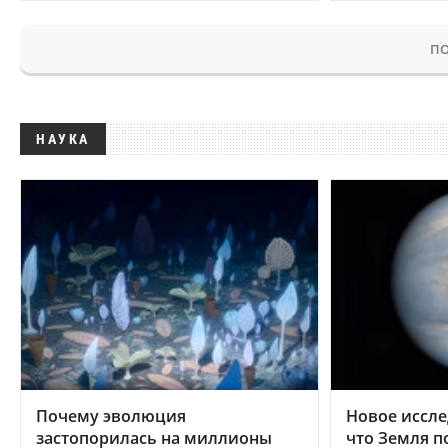
ПО
НАУКА
Почему эволюция
Новое иссле
застопорилась на миллионы
что Земля п