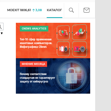
MOEXIT
1806,61
3,08
КАТАЛОГ
CNEWS ANALYTICS
▼
Топ-10 сфер применения
квантовых компьютеров.
Инфографика CNews
МНЕНИЕ МЕСЯЦА
Почему соответствие
стандартам не гарантирует
защиту от киберугроз