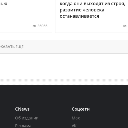
нью
когда они выходят из строя,
развитие человека
останавливается
36066
КАЗАТЬ ЕЩЕ
CNews
Соцсети
Об издании
Max
Реклама
VK