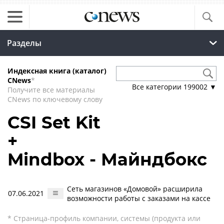
Разделы
Индексная книга (каталог)
CNews
*
Все категории
199002
▼
Получите все материалы
CNews по ключевому слову
CSI Set Kit
+
Mindbox - Майндбокс
Сеть магазинов «Домовой» расширила
07.06.2021
возможности работы с заказами на кассе
* Страница-профиль компании, системы (продукта или