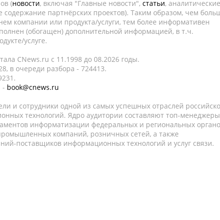
ов (
новости
, включая "Главные новости",
статьи
, аналитически
е содержание партнёрских проектов). Таким образом, чем боль
нем компании или продукта/услуги, тем более информативен
полнен (обогащен) дополнительной информацией, в т.ч.
дукте/услуге.
ала CNews.ru c 11.1998 до 08.2026 годы.
8, в очереди разбора - 724413.
9231.
 -
book@cnews.ru
ели и сотрудники одной из самых успешных отраслей российск
онных технологий. Ядро аудитории составляют топ-менеджеры
таментов информатизации федеральных и региональных орган
 промышленных компаний, розничных сетей, а также
аний-поставщиков информационных технологий и услуг связи.