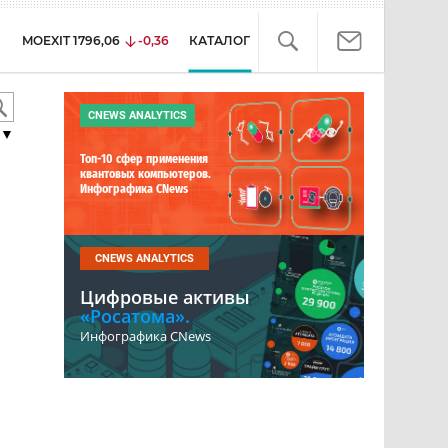
MOEXIT
1796,06
-0,36
КАТАЛОГ
CNEWS ANALYTICS
▼
Топ-10 сфер применения
квантовых компьютеров.
Инфографика CNews
CNEWS ANALYTICS
Цифровые активы
«Росатома».
Инфографика CNews