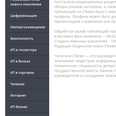
тексты всех редакционных раздел
нового поколения
обзоры рынков, интервью, а такж
публикаций на CNews было с име
Цифровизация
профиль. Профиль может быть до
презентацией о компании или про
Импортозамещение
Обработан архив публикаций порт
Ключевых фраз выявлено - 146332
Безопасность
Создано именных указателей - 19
Редакция Индексной книги CNews
ИТ в госсекторе
Читатели CNews — это руководит
экономики: индустрии информаци
ИТ в банках
технические специалисты депар
государственной власти, банков,
ИТ в торговле
руководители и сотрудники комп
Телеком
Интернет
ИТ-бизнес