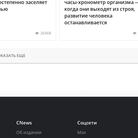
остепенно заселяет
часы-хронометр организма 
нью
когда они выходят из строя,
развитие человека
останавливается
36468
КАЗАТЬ ЕЩЕ
CNews
Соцсети
Об издании
Max