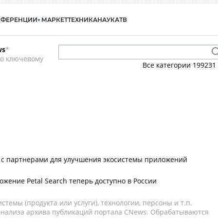
НФЕРЕНЦИИ
МАРКЕТ
ТЕХНИКА
НАУКА
ТВ
ws
*
по ключевому
Все категории
199231
 с партнерами для улучшения экосистемы приложений
жение Petal Search теперь доступно в России
темы (продукта или услуги), технологии, персоны и т.п.
 анализа архива публикаций портала CNews. Обрабатываются