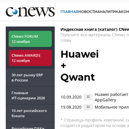
ГЛАВНАЯ
НОВОСТИ
АНАЛИТИКА
КО
Индексная книга (каталог) CNe
Получите все материалы CNews 
CNews FORUM
слову
12 ноября
Huawei
CNews AWARDS
12 ноября
+
Qwant
30 лет рынку ERP
в России
Главные
Huawei работает
10.09.2020
ИТ-сценарии
2026
AppGallery
19.08.2020
Мобильное прило
10 лет российского
бэкапа
* Страница-профиль компании, сис
создается редактором на основе
Российские ПАКи