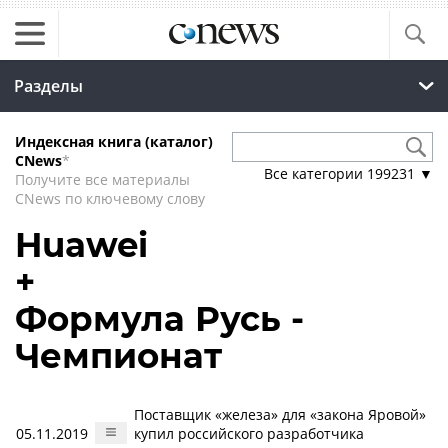
Разделы
Индексная книга (каталог)
CNews
*
Все категории
199231
▼
Получите все материалы
CNews по ключевому слову
Huawei
+
Формула Русь -
Чемпионат
Поставщик «железа» для «закона Яровой»
05.11.2019
купил российского разработчика