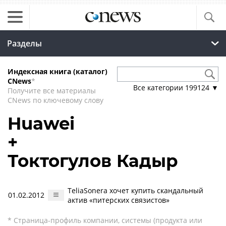
Разделы
Индексная книга (каталог)
CNews
*
Все категории
199124
▼
Получите все материалы
CNews по ключевому слову
Huawei
+
Токтогулов Кадыр
TeliaSonera хочет купить скандальный
01.02.2012
актив «питерских связистов»
* Страница-профиль компании, системы (продукта или