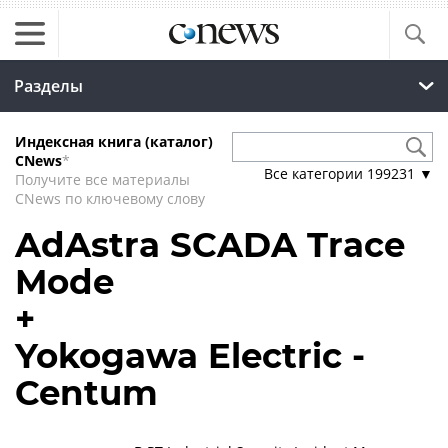
Разделы
Индексная книга (каталог)
CNews
*
Все категории
199231
▼
Получите все материалы
CNews по ключевому слову
AdAstra SCADA Trace
Mode
+
Yokogawa Electric -
Centum