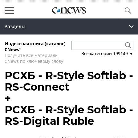
Разделы
Индексная книга (каталог)
CNews
*
Все категории
199149
▼
Получите все материалы
CNews по ключевому слову
РСХБ - R-Style Softlab -
RS-Connect
+
РСХБ - R-Style Softlab -
RS-Digital Ruble