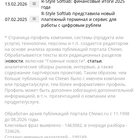
R-Style Softlab: финансовые итоги 2025
13.02.2026
года
R-Style Softlab представила новый
07.02.2025
платежный терминал и сервис для
работы с цифровым рублем
* Страница-профиль компании, системы (продукта или
услуги), технологии, персоны и т.п. создается редактором
на основе анализа архива публикаций портала CNews.
Обрабатываются тексты всех редакционных разделов
(
новости
, включая "Главные новости",
статьи
,
аналитические обзоры рынков, интервью, а также
содержание партнёрских проектов). Таким образом, чем
больше публикаций на CNews было с именем компании
или продукта/услуги, тем более информативен профиль.
Профиль может быть дополнен (обогащен) дополнительной
информацией, в т.ч. презентацией о компании или
продукте/услуге.
Обработан архив публикаций портала CNews.ru c 11.1998
до 08.2026 годы.
Ключевых фраз выявлено - 1463082, в очереди разбора -
724626.
Создано именных указателей - 199149.