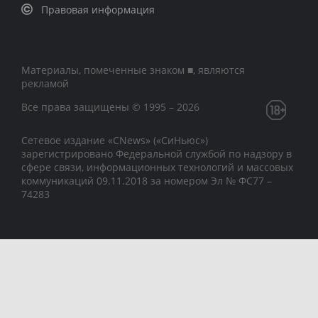
Правовая информация
Материалы, помеченные знаком ■, являются
рекламой
Все права защищены © 1995 – 2026
Сетевое издание «CNews» («СиНьюс»)
зарегистрировано Федеральной службой по надзору в
сфере связи, информационных технологий и массовых
коммуникаций 09.11.2018 за номером Эл № ФС77 –
74283