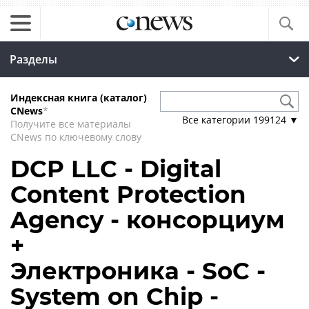
Разделы
Индексная книга (каталог)
CNews
*
Все категории
199124
▼
Получите все материалы
CNews по ключевому слову
DCP LLC - Digital
Content Protection
Agency - консорциум
+
Электроника - SoC -
System on Chip -