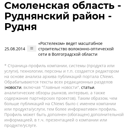
Смоленская область -
Руднянский район -
Рудня
«Ростелеком» ведет масштабное
25.08.2014
строительство волоконно-оптической
сети в Волгоградской области
* Страница-профиль компании, системы (продукта или
услуги), технологии, персоны и т.п. создается редактором
на основе анализа архива публикаций портала CNews.
Обрабатываются тексты всех редакционных разделов
(
новости
, включая "Главные новости",
статьи
,
аналитические обзоры рынков, интервью, а также
содержание партнёрских проектов). Таким образом, чем
больше публикаций на CNews было с именем компании
или продукта/услуги, тем более информативен профиль.
Профиль может быть дополнен (обогащен) дополнительной
информацией, в т.ч. презентацией о компании или
продукте/услуге.