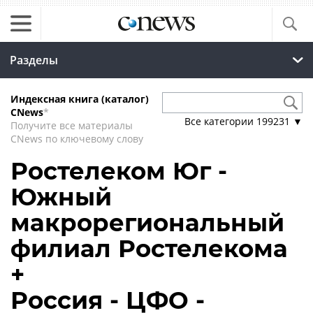
Разделы
Индексная книга (каталог)
CNews
*
Все категории
199231
▼
Получите все материалы
CNews по ключевому слову
Ростелеком Юг -
Южный
макрорегиональный
филиал Ростелекома
+
Россия - ЦФО -