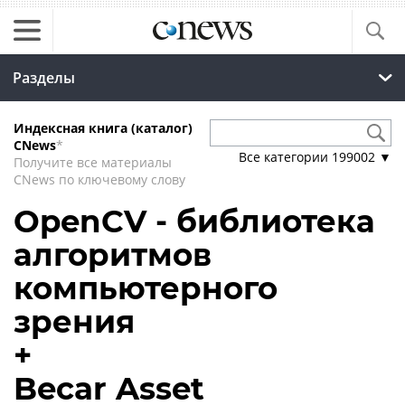
Разделы
Индексная книга (каталог)
CNews
*
Все категории
199002
▼
Получите все материалы
CNews по ключевому слову
OpenCV - библиотека
алгоритмов
компьютерного
зрения
+
Becar Asset