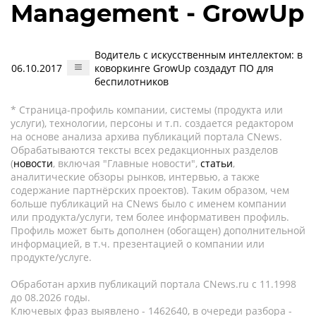
Management - GrowUp
Водитель с искусственным интеллектом: в
06.10.2017
коворкинге GrowUp создадут ПО для
беспилотников
* Страница-профиль компании, системы (продукта или
услуги), технологии, персоны и т.п. создается редактором
на основе анализа архива публикаций портала CNews.
Обрабатываются тексты всех редакционных разделов
(
новости
, включая "Главные новости",
статьи
,
аналитические обзоры рынков, интервью, а также
содержание партнёрских проектов). Таким образом, чем
больше публикаций на CNews было с именем компании
или продукта/услуги, тем более информативен профиль.
Профиль может быть дополнен (обогащен) дополнительной
информацией, в т.ч. презентацией о компании или
продукте/услуге.
Обработан архив публикаций портала CNews.ru c 11.1998
до 08.2026 годы.
Ключевых фраз выявлено - 1462640, в очереди разбора -