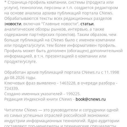
* Страница-профиль компании, системы (продукта или
услуги), технологии, персоны и т.п. создается редактором
на основе анализа архива публикаций портала CNews.
Обрабатываются тексты всех редакционных разделов
(
новости
, включая "Главные новости",
статьи
,
аналитические обзоры рынков, интервью, а также
содержание партнёрских проектов). Таким образом, чем
больше публикаций на CNews было с именем компании
или продукта/услуги, тем более информативен профиль.
Профиль может быть дополнен (обогащен) дополнительной
информацией, в т.ч. презентацией о компании или
продукте/услуге.
Обработан архив публикаций портала CNews.ru c 11.1998
до 08.2026 годы.
Ключевых фраз выявлено - 1463228, в очереди разбора -
724339.
Создано именных указателей - 199225.
Редакция Индексной книги CNews -
book@cnews.ru
Читатели CNews — это руководители и сотрудники одной
из самых успешных отраслей российской экономики:
индустрии информационных технологий. Ядро аудитории
составляют топ-менеджеры и технические специалисты