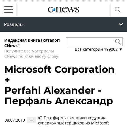
Разделы
Индексная книга (каталог)
CNews
*
Все категории
199002
▼
Получите все материалы
CNews по ключевому слову
Microsoft Corporation
+
Perfahl Alexander -
Перфаль Александр
«Т-Платформы» сманили ведущих
08.07.2010
суперкомпьютерщиков из Microsoft