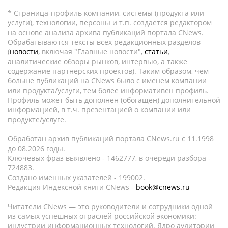
* Страница-профиль компании, системы (продукта или
услуги), технологии, персоны и т.п. создается редактором
на основе анализа архива публикаций портала CNews.
Обрабатываются тексты всех редакционных разделов
(
новости
, включая "Главные новости",
статьи
,
аналитические обзоры рынков, интервью, а также
содержание партнёрских проектов). Таким образом, чем
больше публикаций на CNews было с именем компании
или продукта/услуги, тем более информативен профиль.
Профиль может быть дополнен (обогащен) дополнительной
информацией, в т.ч. презентацией о компании или
продукте/услуге.
Обработан архив публикаций портала CNews.ru c 11.1998
до 08.2026 годы.
Ключевых фраз выявлено - 1462777, в очереди разбора -
724883.
Создано именных указателей - 199002.
Редакция Индексной книги CNews -
book@cnews.ru
Читатели CNews — это руководители и сотрудники одной
из самых успешных отраслей российской экономики:
индустрии информационных технологий. Ядро аудитории