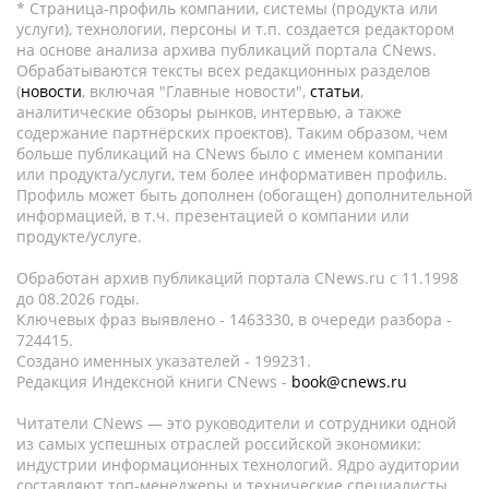
* Страница-профиль компании, системы (продукта или
услуги), технологии, персоны и т.п. создается редактором
на основе анализа архива публикаций портала CNews.
Обрабатываются тексты всех редакционных разделов
(
новости
, включая "Главные новости",
статьи
,
аналитические обзоры рынков, интервью, а также
содержание партнёрских проектов). Таким образом, чем
больше публикаций на CNews было с именем компании
или продукта/услуги, тем более информативен профиль.
Профиль может быть дополнен (обогащен) дополнительной
информацией, в т.ч. презентацией о компании или
продукте/услуге.
Обработан архив публикаций портала CNews.ru c 11.1998
до 08.2026 годы.
Ключевых фраз выявлено - 1463330, в очереди разбора -
724415.
Создано именных указателей - 199231.
Редакция Индексной книги CNews -
book@cnews.ru
Читатели CNews — это руководители и сотрудники одной
из самых успешных отраслей российской экономики:
индустрии информационных технологий. Ядро аудитории
составляют топ-менеджеры и технические специалисты