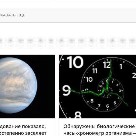
КАЗАТЬ ЕЩЕ
дование показало,
Обнаружены биологические
остепенно заселяет
часы-хронометр организма 