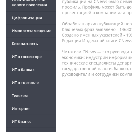
публикаций на CNews было с име
нового поколения
профиль. Профиль может быть до
презентацией о компании или про
Цифровизация
Обработан архив публикаций порт
Ключевых фраз выявлено - 146301
Импортозамещение
Создано именных указателей - 19
Редакция Индексной книги CNews
Безопасность
Читатели CNews — это руководит
ИТ в госсекторе
экономики: индустрии информаци
технические специалисты депар
государственной власти, банков,
ИТ в банках
руководители и сотрудники комп
ИТ в торговле
Телеком
Интернет
ИТ-бизнес