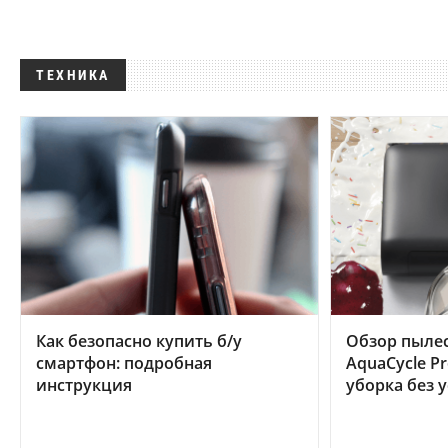
ТЕХНИКА
Как безопасно купить б/у
Обзор пылес
смартфон: подробная
AquaCycle Pr
инструкция
уборка без 