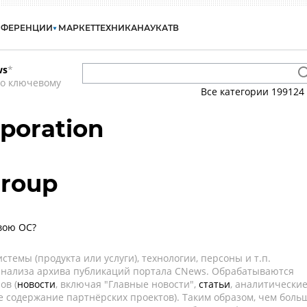
НФЕРЕНЦИИ
МАРКЕТ
ТЕХНИКА
НАУКА
ТВ
ws
*
по ключевому
Все категории
199124
rporation
Group
свою ОС?
темы (продукта или услуги), технологии, персоны и т.п.
 анализа архива публикаций портала CNews. Обрабатываются
ов (
новости
, включая "Главные новости",
статьи
, аналитически
е содержание партнёрских проектов). Таким образом, чем боль