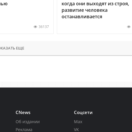
нью
когда они выходят из строя,
развитие человека
останавливается
36137
КАЗАТЬ ЕЩЕ
CNews
Соцсети
Об издании
Max
Реклама
VK