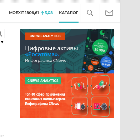
MOEXIT
1806,61
3,08
КАТАЛОГ
CNEWS ANALYTICS
▼
Цифровые активы
«Росатома».
Инфографика CNews
CNEWS ANALYTICS
Топ-10 сфер применения
квантовых компьютеров.
Инфографика CNews
е
ше