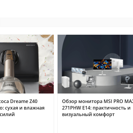
оса Dreame Z40
Обзор монитора MSI PRO MA
o: сухая и влажная
271PHW E14: практичность и
усилий
визуальный комфорт