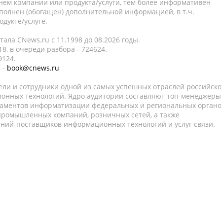
нем компании или продукта/услуги, тем более информативен
полнен (обогащен) дополнительной информацией, в т.ч.
дукте/услуге.
ала CNews.ru c 11.1998 до 08.2026 годы.
8, в очереди разбора - 724624.
9124.
 -
book@cnews.ru
ели и сотрудники одной из самых успешных отраслей российск
онных технологий. Ядро аудитории составляют топ-менеджеры
таментов информатизации федеральных и региональных орган
 промышленных компаний, розничных сетей, а также
аний-поставщиков информационных технологий и услуг связи.