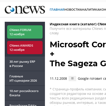
ГЛАВНАЯ
НОВОСТИ
АНАЛИТИКА
КО
Индексная книга (каталог) CNe
Получите все материалы CNews 
CNews FORUM
слову
12 ноября
Microsoft Co
CNews AWARDS
12 ноября
+
The Sageza 
30 лет рынку ERP
в России
Главные
11.12.2008
Google готовит 
ИТ-сценарии
2026
* Страница-профиль компании, сис
10 лет российского
создается редактором на основе
бэкапа
тексты всех редакционных раздел
обзоры рынков, интервью, а такж
Российские ПАКи