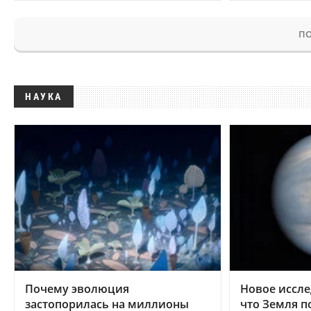
ПО
НАУКА
Почему эволюция
Новое иссле
застопорилась на миллионы
что Земля п