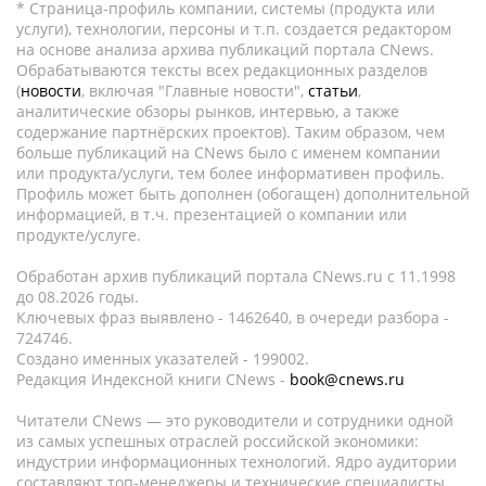
* Страница-профиль компании, системы (продукта или
услуги), технологии, персоны и т.п. создается редактором
на основе анализа архива публикаций портала CNews.
Обрабатываются тексты всех редакционных разделов
(
новости
, включая "Главные новости",
статьи
,
аналитические обзоры рынков, интервью, а также
содержание партнёрских проектов). Таким образом, чем
больше публикаций на CNews было с именем компании
или продукта/услуги, тем более информативен профиль.
Профиль может быть дополнен (обогащен) дополнительной
информацией, в т.ч. презентацией о компании или
продукте/услуге.
Обработан архив публикаций портала CNews.ru c 11.1998
до 08.2026 годы.
Ключевых фраз выявлено - 1462640, в очереди разбора -
724746.
Создано именных указателей - 199002.
Редакция Индексной книги CNews -
book@cnews.ru
Читатели CNews — это руководители и сотрудники одной
из самых успешных отраслей российской экономики:
индустрии информационных технологий. Ядро аудитории
составляют топ-менеджеры и технические специалисты